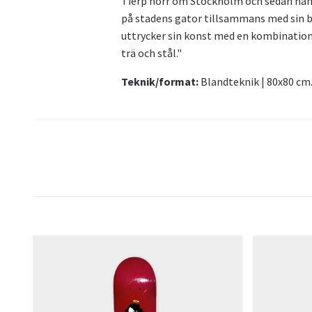
Tierp norr om Stockholm och sedan han va
på stadens gator tillsammans med sin bes
uttrycker sin konst med en kombination 
trä och stål."
Teknik/format:
Blandteknik | 80x80 cm