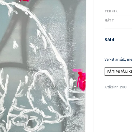
TEKNIK
MÅTT
Såld
Verket är sålt, m
FÅ TIPS PÅ LI
Artikelnr:
1900