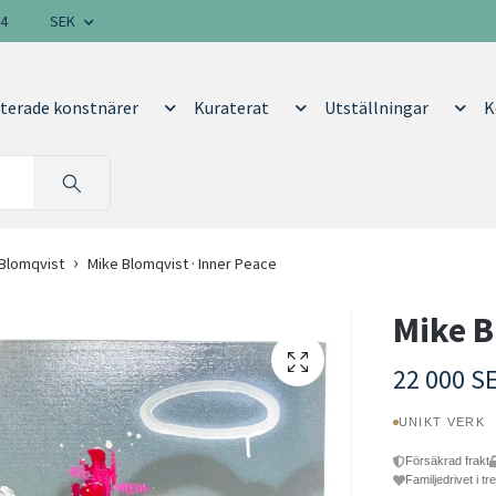
14
SEK
terade konstnärer
Kuraterat
Utställningar
K
 Blomqvist
Mike Blomqvist · Inner Peace
Mike B
22 000 S
UNIKT VERK
Försäkrad frakt
Familjedrivet i tr