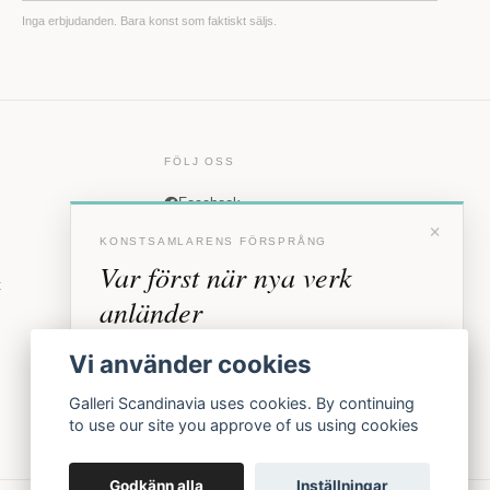
Inga erbjudanden. Bara konst som faktiskt säljs.
FÖLJ OSS
Facebook
×
Instagram
KONSTSAMLARENS FÖRSPRÅNG
Var först när nya verk
t
anländer
Förhandstillgång till nya verk och personliga
Vi använder cookies
inbjudningar till vernissage, innan vi annonserar
offentligt.
Galleri Scandinavia uses cookies. By continuing
to use our site you approve of us using cookies
BLI MEDLEM
Godkänn alla
Inställningar