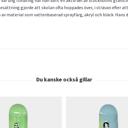
r ung tonåring har han varit en aktiv del av Stockholms graffitimi
ättning gjorde att skolan ofta hoppades över, i strävan efter att
av material som vattenbaserad sprayfärg, akryl och bläck. Hans du
.