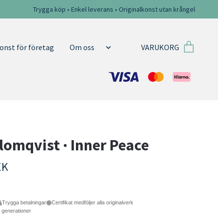
Trygga köp • Enkel leverans • Originalkonst utan krångel
VARUKORG
onst för företag
Om oss
lomqvist · Inner Peace
EK
Trygga betalningar
Certifikat medföljer alla originalverk
e generationer