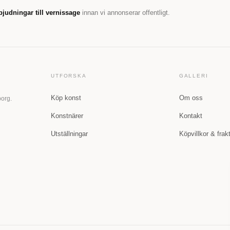
bjudningar till vernissage
innan vi annonserar offentligt.
UTFORSKA
GALLERI
Köp konst
Om oss
borg.
Konstnärer
Kontakt
Utställningar
Köpvillkor & frak