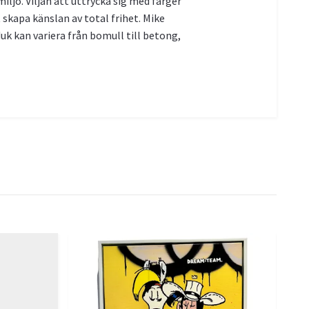
ljö. Viljan att uttrycka sig med färger
 skapa känslan av total frihet. Mike
k kan variera från bomull till betong,
Mi