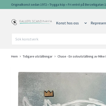
Originalkonst sedan 1972 • Trygga köp • Fri entré på Berzeliigatan 
Konst hos oss
Represen
Hem
Tidigare utställningar
Chase - En soloutställning av Mike