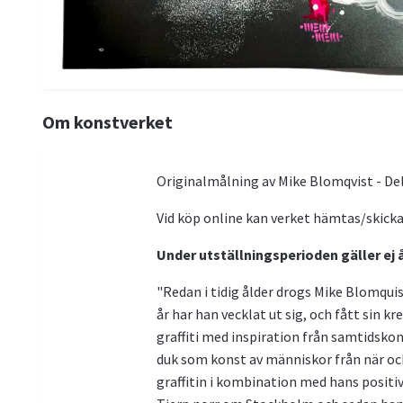
Om konstverket
Originalmålning av Mike Blomqvist - Del 
Vid köp online kan verket hämtas/skickas
Under utställningsperioden gäller ej 
"Redan i tidig ålder drogs Mike Blomquis
år har han vecklat ut sig, och fått sin k
graffiti med inspiration från samtidsko
duk som konst av människor från när och 
graffitin i kombination med hans positiva