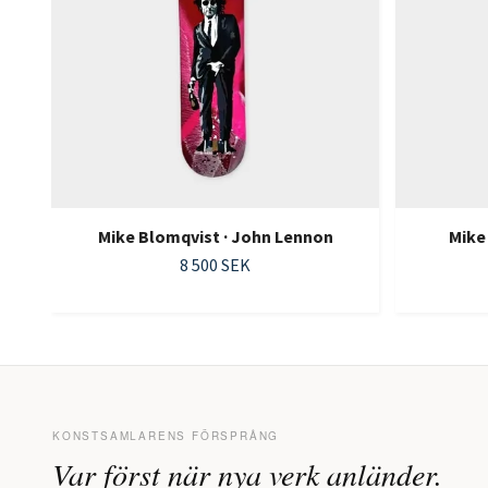
Mike Blomqvist · John Lennon
Mike
8 500 SEK
KONSTSAMLARENS FÖRSPRÅNG
Var först när nya verk anländer.