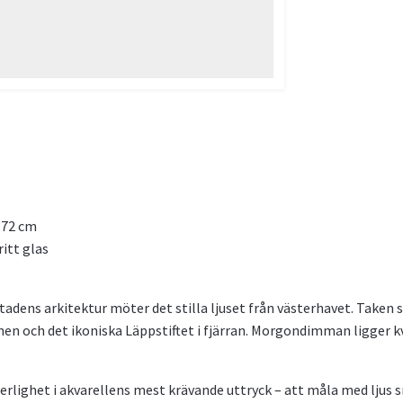
 72 cm
itt glas
stadens arkitektur möter det stilla ljuset från västerhavet. Taken sk
 och det ikoniska Läppstiftet i fjärran. Morgondimman ligger kva
erlighet i akvarellens mest krävande uttryck – att måla med ljus s