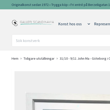
Originalkonst sedan 1972 • Trygga köp • Fri entré på Berzeliigatan 
Konst hos oss
Represen
Hem
Tidigare utställningar
31/10 - 9/11 John Ma - Göteborg i O