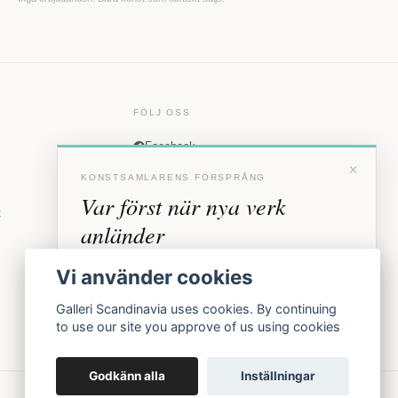
FÖLJ OSS
Facebook
×
Instagram
KONSTSAMLARENS FÖRSPRÅNG
Var först när nya verk
t
anländer
Förhandstillgång till nya verk och personliga
Vi använder cookies
inbjudningar till vernissage, innan vi annonserar
offentligt.
Galleri Scandinavia uses cookies. By continuing
to use our site you approve of us using cookies
BLI MEDLEM
Godkänn alla
Inställningar
Inga erbjudanden. Bara konst som faktiskt säljs.