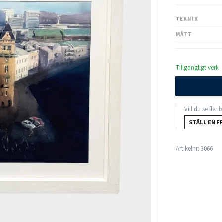
TEKNIK
MÅTT
Tillgängligt verk
Vill du se fler
STÄLL EN F
Artikelnr:
3066