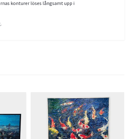
ernas konturer löses långsamt upp i
.
John