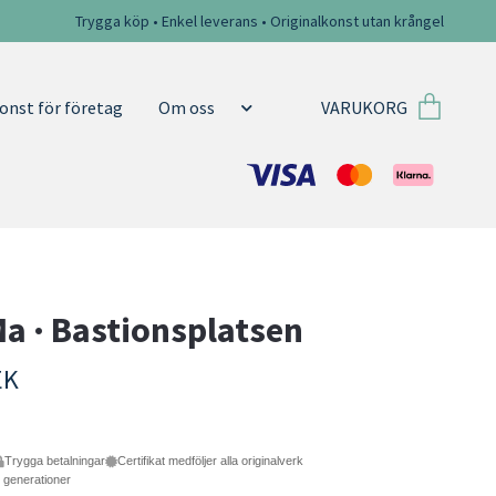
Trygga köp • Enkel leverans • Originalkonst utan krångel
VARUKORG
onst för företag
Om oss
a · Bastionsplatsen
EK
Trygga betalningar
Certifikat medföljer alla originalverk
e generationer