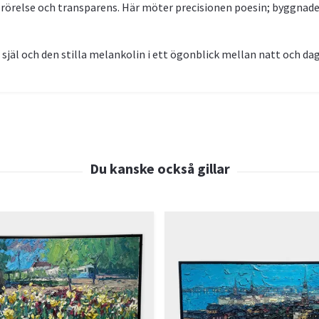
av rörelse och transparens. Här möter precisionen poesin; byggnad
äl och den stilla melankolin i ett ögonblick mellan natt och dag