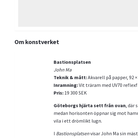
Om konstverket
Bastionsplatsen
John Ma
Teknik & mått:
Akvarell på papper, 92 ×
Inramning:
Vit träram med UV70 reflexfr
Pris:
19 300 SEK
Göteborgs hjärta sett från ovan
, där 
medan horisonten öppnar sig mot hamnen
vila i ett drömlikt lugn.
I
Bastionsplatsen
visar John Ma sin mäst