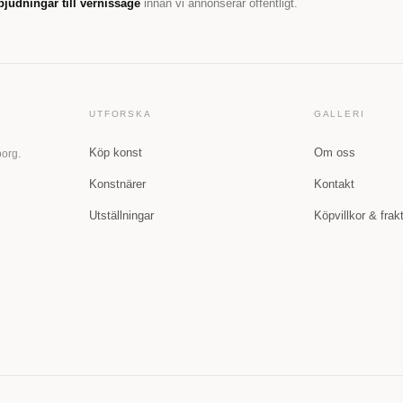
bjudningar till vernissage
innan vi annonserar offentligt.
UTFORSKA
GALLERI
Köp konst
Om oss
borg.
Konstnärer
Kontakt
Utställningar
Köpvillkor & frak