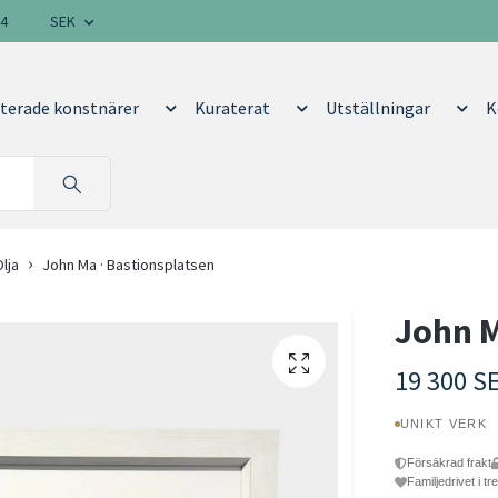
14
SEK
terade konstnärer
Kuraterat
Utställningar
K
lja
John Ma · Bastionsplatsen
John M
19 300 S
UNIKT VERK
Försäkrad frakt
Familjedrivet i tr