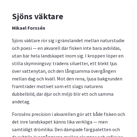
Sjöns väktare
Mikael Forssén
Sjöns väktare rör sig i gränslandet mellan naturstudie
och poesi — en akvarell där fisken inte bara avbildas,
utan bär hela landskapet inom sig. I kroppen löper en
stilla skymningsvy: trädens siluetter, ett blekt ljus
över vattenytan, och den långsamma övergången
mellan dag och kväll. Mot den rena, ljusa bakgrunden
framträder motivet som ett slags naturens
dubbelbild, där djur och miljö blir ett och samma
andetag.
Forsséns precision i akvarellen gör att både fisken och
det inre landskapet känns lika verkliga — men
samtidigt drömlika. Den dämpade färgpaletten och
de subtila övergångarna mellan skuggor och reflexer