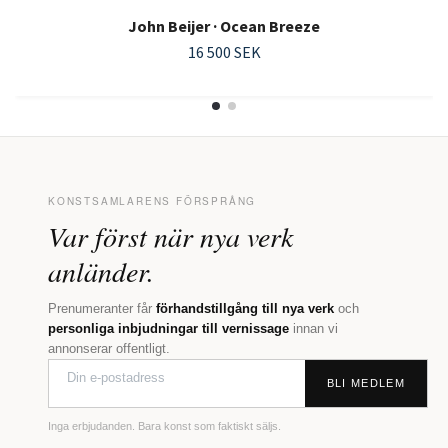
John Beijer · Ocean Breeze
16 500 SEK
KONSTSAMLARENS FÖRSPRÅNG
Var först när nya verk
anländer.
Prenumeranter får
förhandstillgång till nya verk
och
personliga inbjudningar till vernissage
innan vi
annonserar offentligt.
BLI MEDLEM
Inga erbjudanden. Bara konst som faktiskt säljs.