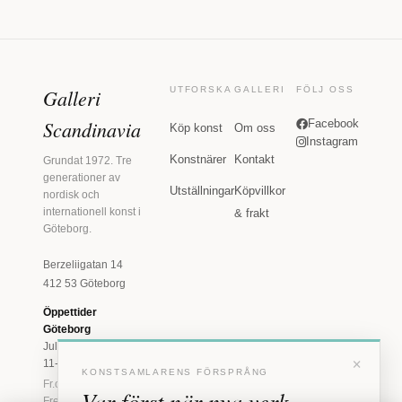
Galleri
UTFORSKA
GALLERI
FÖLJ OSS
Scandinavia
Facebook
Köp konst
Om oss
Instagram
Konstnärer
Kontakt
Grundat 1972. Tre
generationer av
Utställningar
Köpvillkor
nordisk och
internationell konst i
& frakt
Göteborg.
Berzeliigatan 14
412 53 Göteborg
Öppettider
Göteborg
Juli: Tis 11-18 · Lör
×
11-16
KONSTSAMLARENS FÖRSPRÅNG
Fr.o.m. augusti: Tis-
Var först när nya verk
Fre 11-18 · Lör 11-