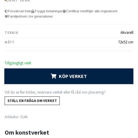
UNIKT VERK
Försäkrad frakt
Trygga betalningar
Certifikat medföljer alla originalverk
Familjedrivet i tre generationer
Akvarell
TEKNIK
72x52 cm
MÅTT
Tillgängligt verk
KÖP VERKET
Vill du se fler bilder, reservera verket eller få råd om placering?
STÄLL EN FRÅGA OM VERKET
Artikelnr:
3144
Om konstverket