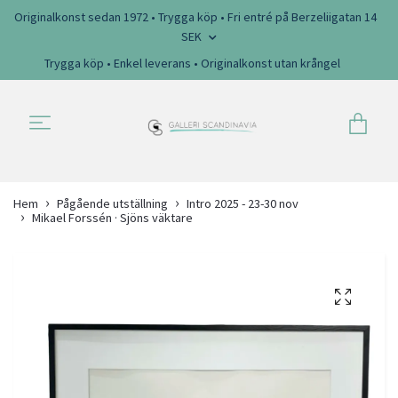
Originalkonst sedan 1972 • Trygga köp • Fri entré på Berzeliigatan 14
SEK
Trygga köp • Enkel leverans • Originalkonst utan krångel
Hem
Pågående utställning
Intro 2025 - 23-30 nov
Mikael Forssén · Sjöns väktare