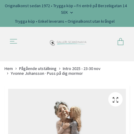
Originalkonst sedan 1972 • Trygga köp • Fri entré på Berzeliigatan 14
SEK
Trygga köp • Enkel leverans • Originalkonst utan krångel
Hem
Pågående utställning
Intro 2025 - 23-30 nov
Yvonne Johansson · Puss på dig mormor