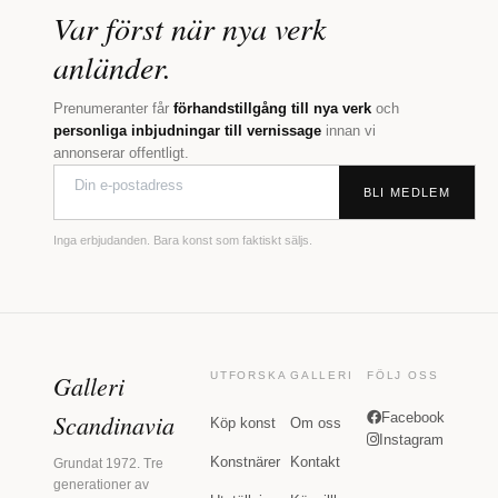
Var först när nya verk
anländer.
Prenumeranter får
förhandstillgång till nya verk
och
personliga inbjudningar till vernissage
innan vi
annonserar offentligt.
BLI MEDLEM
Inga erbjudanden. Bara konst som faktiskt säljs.
Galleri
UTFORSKA
GALLERI
FÖLJ OSS
Scandinavia
Facebook
Köp konst
Om oss
Instagram
Konstnärer
Kontakt
Grundat 1972. Tre
generationer av