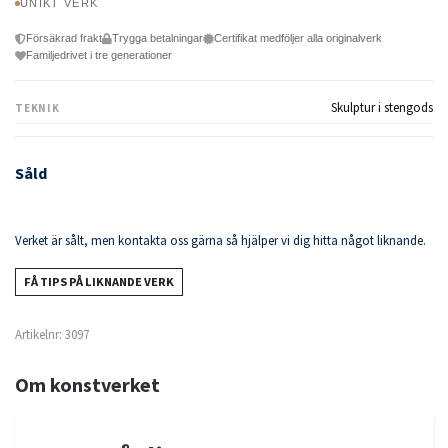
UNIKT VERK
Försäkrad frakt
Trygga betalningar
Certifikat medföljer alla originalverk
Familjedrivet i tre generationer
Skulptur i stengods
TEKNIK
Såld
Verket är sålt, men kontakta oss gärna så hjälper vi dig hitta något liknande.
FÅ TIPS PÅ LIKNANDE VERK
Artikelnr:
3097
Om konstverket