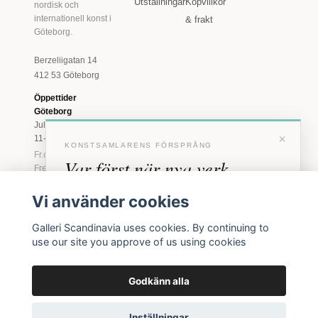
Utställningar
Köpvillkor
nordisk och
internationell konst i
& frakt
Göteborg.
Berzeliigatan 14
412 53 Göteborg
Öppettider
Göteborg
Juli: Tis 11-18 · Lör
×
11-16
KONSTSAMLARENS FÖRSPRÅNG
Fr.o.m. augusti: Tis-
Var först när nya verk
Fre 11-18 · Lör 11-
16
anländer
Vi använder cookies
Marstrand
Förhandstillgång till nya verk och personliga
23 juni - 16 augusti
Galleri Scandinavia uses cookies. By continuing to
inbjudningar till vernissage, innan vi annonserar
2026
use our site you approve of us using cookies
Tis-Fre 11-18 ·
offentligt.
Lör-Sön 12-16
Godkänn alla
BLI MEDLEM
© 2026 Galleri Scandinavia AB · Org.nr 556961-2129
Inga erbjudanden. Bara konst som faktiskt säljs.
Inställningar