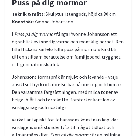
Puss på dig mormor
Teknik & mått:
Skulptur i stengods, höjd ca 30 cm
Konstnär:
Yvonne Johansson
I
Puss på dig mormor
fångar Yvonne Johansson ett
ögonblick av innerlig värme och mänsklig närhet. Den
lilla flickans kärleksfulla puss på mormors kind blir
till en stillsam berättelse om familjeband, trygghet
och generationskärlek.
Johanssons formspråk är mjukt och levande – varje
ansiktsuttryck och rörelse bär på omsorg och humor.
Den varsamma färgsättningen, med milda toner av
beige, blått och terrakotta, förstärker känslan av
vardagsmagi och nostalgi.
Verket är typiskt för Johanssons konstnärskap, där
vardagens små stunder lyfts till något tidlöst och
allmänmänskligt.
Puss på dig mormor
är en hyllning