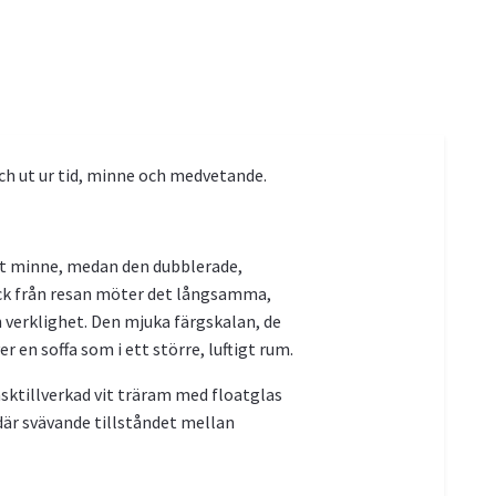
ch ut ur tid, minne och medvetande.
ligt minne, medan den dubblerade,
lick från resan möter det långsamma,
h verklighet. Den mjuka färgskalan, de
 en soffa som i ett större, luftigt rum.
sktillverkad vit träram med floatglas
 där svävande tillståndet mellan