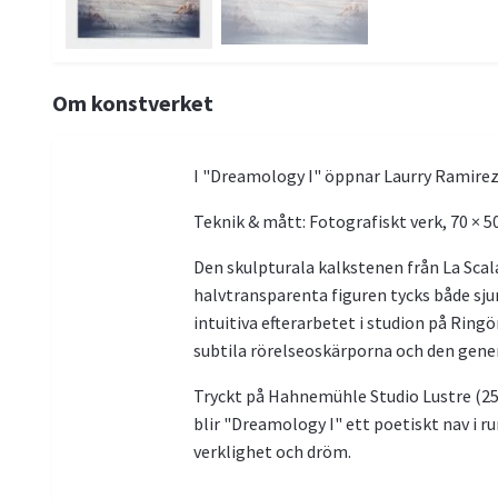
Om konstverket
I "Dreamology I" öppnar Laurry Ramirez 
Teknik & mått: Fotografiskt verk, 70 × 5
Den skulpturala kalkstenen från La Scala
halvtransparenta figuren tycks både sju
intuitiva efterarbetet i studion på Ring
subtila rörelseoskärporna och den generös
Tryckt på Hahnemühle Studio Lustre (250
blir "Dreamology I" ett poetiskt nav i ru
verklighet och dröm.