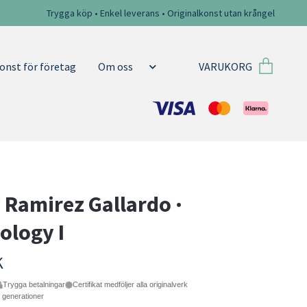
Trygga köp • Enkel leverans • Originalkonst utan krångel
VARUKORG
onst för företag
Om oss
 Ramirez Gallardo ·
ology I
K
Trygga betalningar
Certifikat medföljer alla originalverk
e generationer