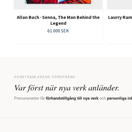
Allan Buch · Senna, The Man Behind the
Laurry Ram
Legend
61 000 SEK
KONSTSAMLARENS FÖRSPRÅNG
Var först när nya verk anländer.
Prenumeranter får
förhandstillgång till nya verk
och
personliga in