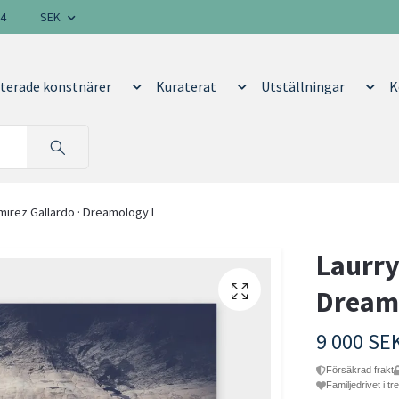
14
SEK
terade konstnärer
Kuraterat
Utställningar
K
mirez Gallardo · Dreamology I
Laurry
Dream
9 000 SE
Försäkrad frakt
Familjedrivet i tr