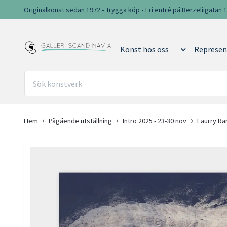
Originalkonst sedan 1972 • Trygga köp • Fri entré på Berzeliigatan 
Konst hos oss
Represen
Hem
Pågående utställning
Intro 2025 - 23-30 nov
Laurry Ra