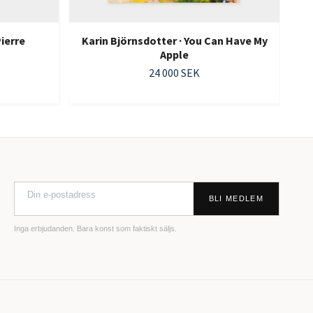
Pierre
Karin Björnsdotter · You Can Have My
Apple
24 000 SEK
BLI MEDLEM
Inga erbjudanden. Bara konst som faktiskt säljs.