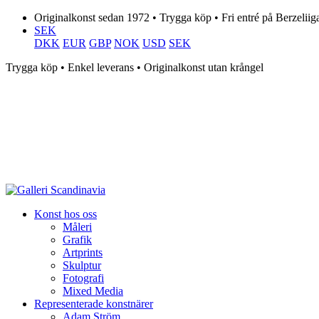
Originalkonst sedan 1972 • Trygga köp • Fri entré på Berzeliig
SEK
DKK
EUR
GBP
NOK
USD
SEK
Trygga köp • Enkel leverans • Originalkonst utan krångel
Konst hos oss
Måleri
Grafik
Artprints
Skulptur
Fotografi
Mixed Media
Representerade konstnärer
Adam Ström