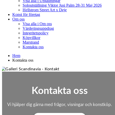
Visa alla i Utställningar
Soloutställning Viktor Jusi Palm 28-31 Maj 2026
Hellstrom Street Art x Deje
Konst för företag
Om oss
Visa alla i Om oss
Värderingsuppdrag
Integritetspolicy
Köpvillkor
Marstrand
Kontakta oss
Hem
Kontakta oss
Kontakta oss
Vi hjälper dig gärna med frågor, visningar och konstköp.