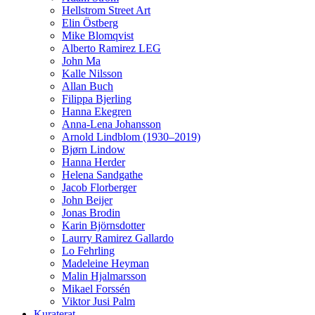
Hellstrom Street Art
Elin Östberg
Mike Blomqvist
Alberto Ramirez LEG
John Ma
Kalle Nilsson
Allan Buch
Filippa Bjerling
Hanna Ekegren
Anna-Lena Johansson
Arnold Lindblom (1930–2019)
Bjørn Lindow
Hanna Herder
Helena Sandgathe
Jacob Florberger
John Beijer
Jonas Brodin
Karin Björnsdotter
Laurry Ramirez Gallardo
Lo Fehrling
Madeleine Heyman
Malin Hjalmarsson
Mikael Forssén
Viktor Jusi Palm
Kuraterat