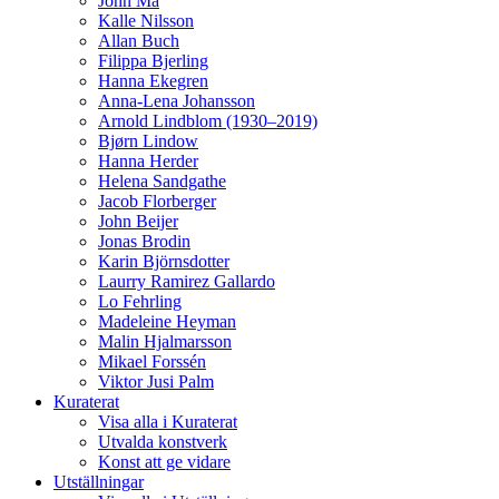
John Ma
Kalle Nilsson
Allan Buch
Filippa Bjerling
Hanna Ekegren
Anna-Lena Johansson
Arnold Lindblom (1930–2019)
Bjørn Lindow
Hanna Herder
Helena Sandgathe
Jacob Florberger
John Beijer
Jonas Brodin
Karin Björnsdotter
Laurry Ramirez Gallardo
Lo Fehrling
Madeleine Heyman
Malin Hjalmarsson
Mikael Forssén
Viktor Jusi Palm
Kuraterat
Visa alla i Kuraterat
Utvalda konstverk
Konst att ge vidare
Utställningar