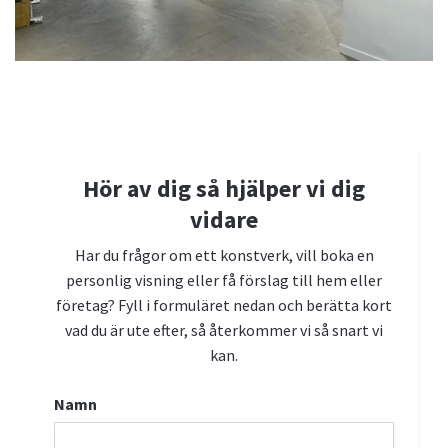
Kontakta oss
Vi hjälper dig gärna med frågor, visningar och konstköp.
Hör av dig så hjälper vi dig
Boka personlig visning
vidare
Har du frågor om ett konstverk, vill boka en
personlig visning eller få förslag till hem eller
företag? Fyll i formuläret nedan och berätta kort
vad du är ute efter, så återkommer vi så snart vi
kan.
Namn