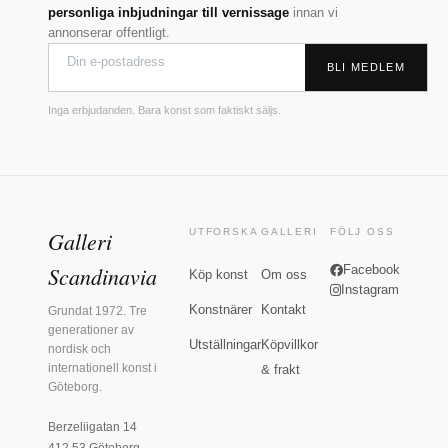
personliga inbjudningar till vernissage
innan vi
annonserar offentligt.
BLI MEDLEM
Inga erbjudanden. Bara konst som faktiskt säljs.
Galleri
UTFORSKA
GALLERI
FÖLJ OSS
Scandinavia
Facebook
Köp konst
Om oss
Instagram
Konstnärer
Kontakt
Grundat 1972. Tre
generationer av
Utställningar
Köpvillkor
nordisk och
internationell konst i
& frakt
Göteborg.
Berzeliigatan 14