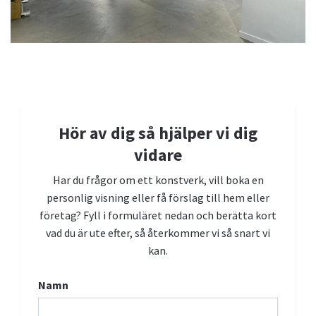
Kontakta oss
Vi hjälper dig gärna med frågor, visningar och konstköp.
Hör av dig så hjälper vi dig
Boka personlig visning
vidare
Har du frågor om ett konstverk, vill boka en
personlig visning eller få förslag till hem eller
företag? Fyll i formuläret nedan och berätta kort
vad du är ute efter, så återkommer vi så snart vi
kan.
Namn