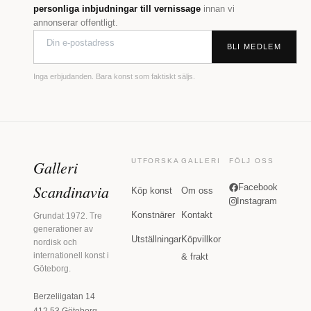
personliga inbjudningar till vernissage
innan vi
annonserar offentligt.
BLI MEDLEM
Inga erbjudanden. Bara konst som faktiskt säljs.
Galleri
UTFORSKA
GALLERI
FÖLJ OSS
Scandinavia
Facebook
Köp konst
Om oss
Instagram
Konstnärer
Kontakt
Grundat 1972. Tre
generationer av
Utställningar
Köpvillkor
nordisk och
internationell konst i
& frakt
Göteborg.
Berzeliigatan 14