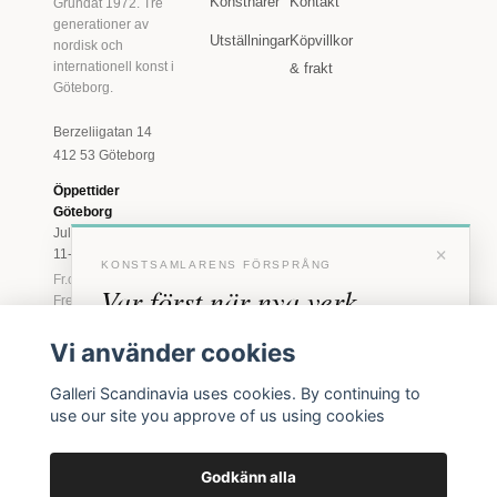
Konstnärer
Kontakt
Grundat 1972. Tre
generationer av
Utställningar
Köpvillkor
nordisk och
internationell konst i
& frakt
Göteborg.
Berzeliigatan 14
412 53 Göteborg
Öppettider
Göteborg
Juli: Tis 11-18 · Lör
×
11-16
KONSTSAMLARENS FÖRSPRÅNG
Fr.o.m. augusti: Tis-
Var först när nya verk
Fre 11-18 · Lör 11-
16
anländer
Vi använder cookies
Marstrand
Förhandstillgång till nya verk och personliga
23 juni - 16 augusti
Galleri Scandinavia uses cookies. By continuing to
inbjudningar till vernissage, innan vi annonserar
2026
use our site you approve of us using cookies
Tis-Fre 11-18 ·
offentligt.
Lör-Sön 12-16
Godkänn alla
BLI MEDLEM