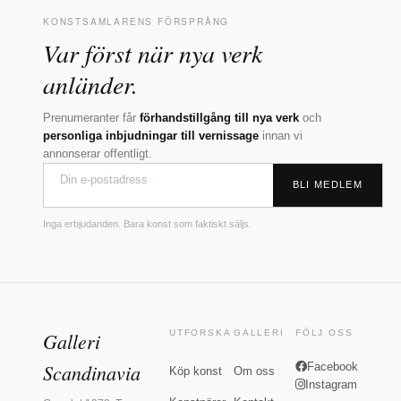
KONSTSAMLARENS FÖRSPRÅNG
Var först när nya verk
anländer.
Prenumeranter får
förhandstillgång till nya verk
och
personliga inbjudningar till vernissage
innan vi
annonserar offentligt.
BLI MEDLEM
Inga erbjudanden. Bara konst som faktiskt säljs.
Galleri
UTFORSKA
GALLERI
FÖLJ OSS
Scandinavia
Facebook
Köp konst
Om oss
Instagram