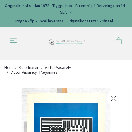
Originalkonst sedan 1972 • Trygga köp • Fri entré på Berzeliigatan 14
SEK
Trygga köp • Enkel leverans • Originalkonst utan krångel
Hem
Konstnärer
Viktor Vasarely
Victor Vasarely · Pleyannes