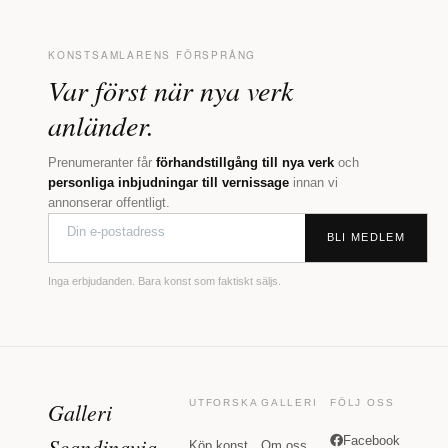
KONSTSAMLARENS FÖRSPRÅNG
Var först när nya verk
anländer.
Prenumeranter får
förhandstillgång till nya verk
och
personliga inbjudningar till vernissage
innan vi
annonserar offentligt.
BLI MEDLEM
Inga erbjudanden. Bara konst som faktiskt säljs.
Galleri
UTFORSKA
GALLERI
FÖLJ OSS
Scandinavia
Facebook
Köp konst
Om oss