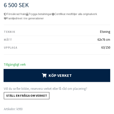
6 500 SEK
Försäkrad frakt
Trygga betalningar
Certifikat medföljer alla originalverk
Familjedrivet i tre generationer
Etsning
TEKNIK
62x76 cm
MÅTT
63/150
UPPLAGA
Tillgängligt verk
KÖP VERKET
Vill du se fler bilder, reservera verket eller få råd om placering?
STÄLL EN FRÅGA OM VERKET
Artikelnr:
k993