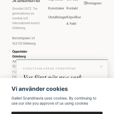
Instagram
Konstnärer
Kontakt
Grundat 1972. Tre
generationer av
Utställningar
Köpvillkor
nordisk och
internationell konst i
& frakt
Göteborg.
Berzeliigatan 14
412 53 Göteborg
Öppettider
Göteborg
Juli: Tis 11-18 · Lör
×
11-16
KONSTSAMLARENS FÖRSPRÅNG
Fr.o.m. augusti: Tis-
Var först när nya verk
Fre 11-18 · Lör 11-
16
anländer
Vi använder cookies
Marstrand
Förhandstillgång till nya verk och personliga
23 juni - 16 augusti
Galleri Scandinavia uses cookies. By continuing to
inbjudningar till vernissage, innan vi annonserar
2026
use our site you approve of us using cookies
Tis-Fre 11-18 ·
offentligt.
Lör-Sön 12-16