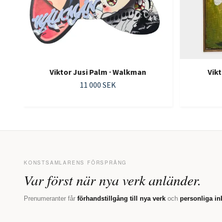
Viktor Jusi Palm · Walkman
Vik
11 000 SEK
KONSTSAMLARENS FÖRSPRÅNG
Var först när nya verk anländer.
Prenumeranter får
förhandstillgång till nya verk
och
personliga in