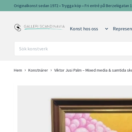
Originalkonst sedan 1972 • Trygga köp • Fri entré på Berzeliigatan 
Konst hos oss
Represen
Hem
Konstnärer
Viktor Jusi Palm – Mixed media & samtida sk