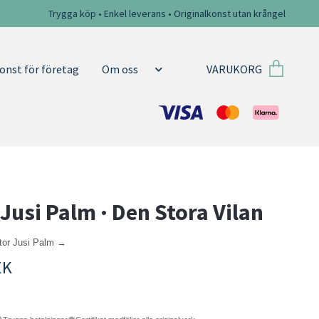
Trygga köp • Enkel leverans • Originalkonst utan krångel
VARUKORG
onst för företag
Om oss
 Jusi Palm · Den Stora Vilan
ktor Jusi Palm →
EK