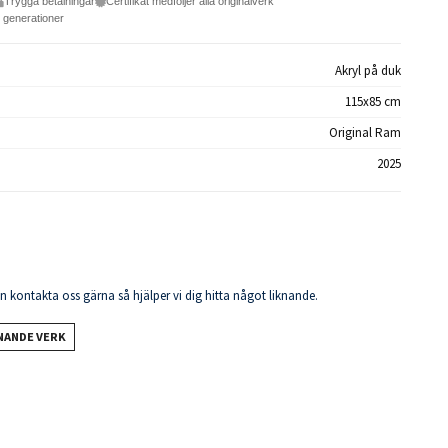
Trygga betalningar
Certifikat medföljer alla originalverk
e generationer
Akryl på duk
115x85 cm
Original Ram
2025
en kontakta oss gärna så hjälper vi dig hitta något liknande.
KNANDE VERK