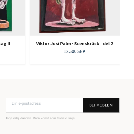
ag II
Viktor Jusi Palm · Scenskräck - del 2
12 500 SEK
BLI MEDLEM
Inga erbjudanden. Bara konst som faktiskt säljs.