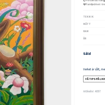
Försäkrad frakt
Familjedrivet i tr
TEKNIK
MÅTT
RAM
ÅR
Såld
Verket är sålt, m
FÅ TIPS PÅ LI
Artikelnr:
4097