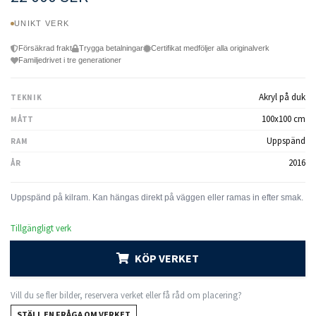
UNIKT VERK
Försäkrad frakt
Trygga betalningar
Certifikat medföljer alla originalverk
Familjedrivet i tre generationer
Akryl på duk
TEKNIK
100x100 cm
MÅTT
Uppspänd
RAM
2016
ÅR
Tillgängligt verk
KÖP VERKET
Vill du se fler bilder, reservera verket eller få råd om placering?
STÄLL EN FRÅGA OM VERKET