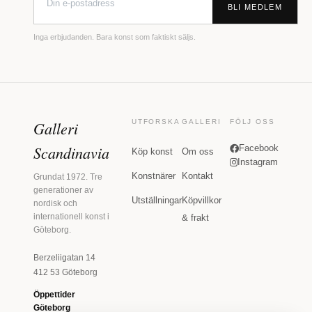
BLI MEDLEM
Inga erbjudanden. Bara konst som faktiskt säljs.
Galleri
UTFORSKA
GALLERI
FÖLJ OSS
Scandinavia
Facebook
Köp konst
Om oss
Instagram
Konstnärer
Kontakt
Grundat 1972. Tre
generationer av
Utställningar
Köpvillkor
nordisk och
internationell konst i
& frakt
Göteborg.
Berzeliigatan 14
412 53 Göteborg
Öppettider
Göteborg