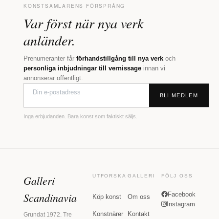
KONSTSAMLARENS FÖRSPRÅNG
Var först när nya verk
anländer.
Prenumeranter får
förhandstillgång till nya verk
och
personliga inbjudningar till vernissage
innan vi
annonserar offentligt.
BLI MEDLEM
Inga erbjudanden. Bara konst som faktiskt säljs.
Galleri
UTFORSKA
GALLERI
FÖLJ OSS
Scandinavia
Facebook
Köp konst
Om oss
Instagram
Konstnärer
Kontakt
Grundat 1972. Tre