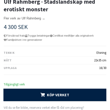
Ulf Rahmberg · Stadslandskap med
erotiskt monster
Fler verk av Ulf Rahmberg →
4 300 SEK
Försäkrad frakt
Trygga betalningar
Certifikat medföljer alla originalverk
Familjedrivet i tre generationer
Etsning
TEKNIK
22x35 cm
MÅTT
16/30
UPPLAGA
Tillgängligt verk
KÖP VERKET
Vill du se fler bilder, reservera verket eller få råd om placering?