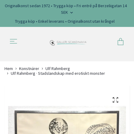
Originalkonst sedan 1972 • Trygga köp • Fri entré på Berzeliigatan 14
SEK
Trygga köp • Enkel leverans • Originalkonst utan krångel
Hem
Konstnärer
Ulf Rahmberg
Ulf Rahmberg · Stadslandskap med erotiskt monster