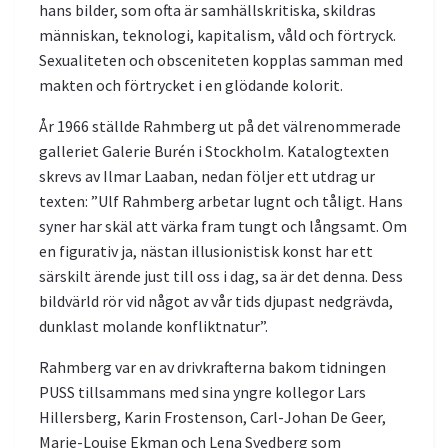
hans bilder, som ofta är samhällskritiska, skildras
människan, teknologi, kapitalism, våld och förtryck.
Sexualiteten och obsceniteten kopplas samman med
makten och förtrycket i en glödande kolorit.
År 1966 ställde Rahmberg ut på det välrenommerade
galleriet Galerie Burén i Stockholm. Katalogtexten
skrevs av Ilmar Laaban, nedan följer ett utdrag ur
texten: ”Ulf Rahmberg arbetar lugnt och tåligt. Hans
syner har skäl att värka fram tungt och långsamt. Om
en figurativ ja, nästan illusionistisk konst har ett
särskilt ärende just till oss i dag, sa är det denna. Dess
bildvärld rör vid något av vår tids djupast nedgrävda,
dunklast molande konfliktnatur”.
Rahmberg var en av drivkrafterna bakom tidningen
PUSS tillsammans med sina yngre kollegor Lars
Hillersberg, Karin Frostenson, Carl-Johan De Geer,
Marie-Louise Ekman och Lena Svedberg som