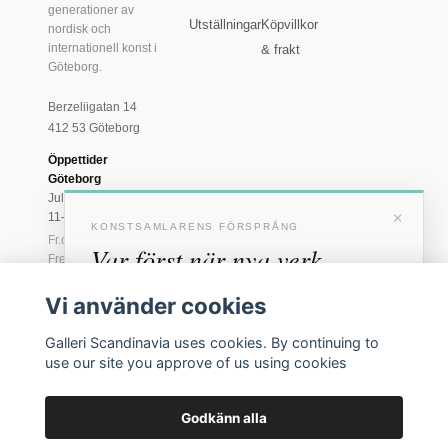
generationer av
Utställningar
Köpvillkor
nordisk och
internationell konst i
& frakt
Göteborg.
Berzeliigatan 14
412 53 Göteborg
Öppettider
Göteborg
Juli: Tis 11-18 · Lör
×
11-16
KONSTSAMLARENS FÖRSPRÅNG
Fr.o.m. augusti: Tis-
Var först när nya verk
Fre 11-18 · Lör 11-
16
anländer
Vi använder cookies
Marstrand
Förhandstillgång till nya verk och personliga
23 juni - 16 augusti
Galleri Scandinavia uses cookies. By continuing to
inbjudningar till vernissage, innan vi annonserar
2026
use our site you approve of us using cookies
Tis-Fre 11-18 ·
offentligt.
Lör-Sön 12-16
Godkänn alla
BLI MEDLEM