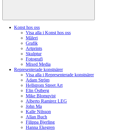
Konst hos oss
Visa alla i Konst hos oss
Måleri
Grafik
Artprints
Skulptur
Fotografi
Mixed Media
Representerade konstnärer
Visa alla i Representerade konstnärer
Adam Ström
Hellstrom Street Art
Elin Östberg
Mike Blomqvist
Alberto Ramirez LEG
John Ma
Kalle Nilsson
Allan Buch
Filippa Bjerling
Hanna Ekegren