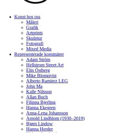
Konst hos oss
Måleri
Grafik
Artprints
Skulptur
Fotografi
Mixed Media
Representerade konstnärer
Adam Ström
Hellstrom Street Art
Elin Östberg
Mike Blomqvist
Alberto Ramirez LEG
John Ma
Kalle Nilsson
Allan Buch
Filippa Bjerling
Hanna Ekegren
Anna-Lena Johansson
Arnold Lindblom (1930–2019)
Bjørn Lindow
Hanna Herder