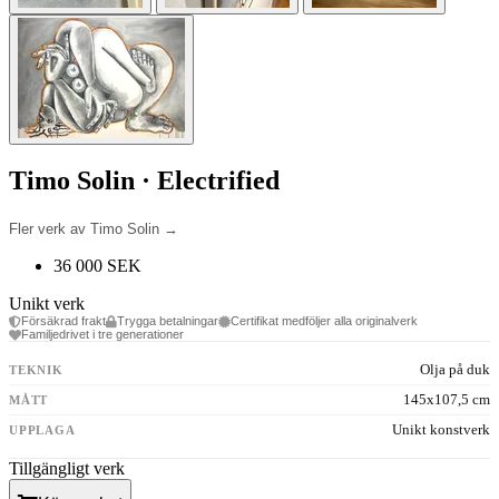
Timo Solin · Electrified
Fler verk av Timo Solin →
36 000 SEK
Unikt verk
Försäkrad frakt
Trygga betalningar
Certifikat medföljer alla originalverk
Familjedrivet i tre generationer
Olja på duk
TEKNIK
145x107,5 cm
MÅTT
Unikt konstverk
UPPLAGA
Tillgängligt verk