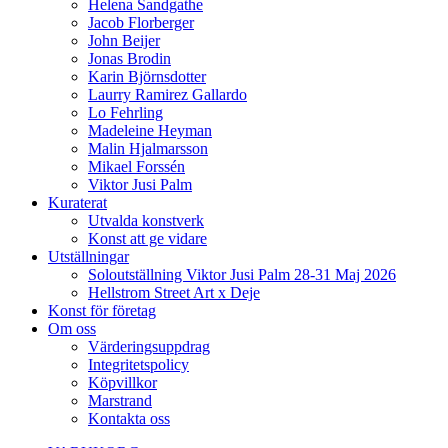
Helena Sandgathe
Jacob Florberger
John Beijer
Jonas Brodin
Karin Björnsdotter
Laurry Ramirez Gallardo
Lo Fehrling
Madeleine Heyman
Malin Hjalmarsson
Mikael Forssén
Viktor Jusi Palm
Kuraterat
Utvalda konstverk
Konst att ge vidare
Utställningar
Soloutställning Viktor Jusi Palm 28-31 Maj 2026
Hellstrom Street Art x Deje
Konst för företag
Om oss
Värderingsuppdrag
Integritetspolicy
Köpvillkor
Marstrand
Kontakta oss