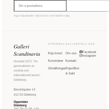
Inga erbjudanden. Bara konst som faktiskt säljs.
Galleri
UTFORSKA
GALLERI
FÖLJ OSS
Scandinavia
Facebook
Köp konst
Om oss
Instagram
Konstnärer
Kontakt
Grundat 1972. Tre
generationer av
Utställningar
Köpvillkor
nordisk och
& frakt
internationell konst i
Göteborg.
Berzeliigatan 14
412 53 Göteborg
Öppettider
Göteborg
Juli: Tis 11-18 · Lör