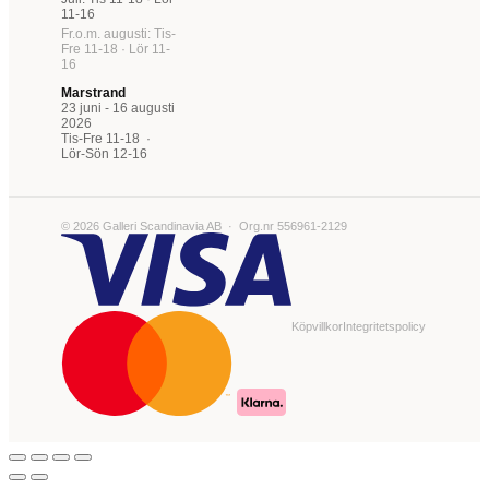
11-16
Fr.o.m. augusti: Tis-
Fre 11-18 · Lör 11-
16
Marstrand
23 juni - 16 augusti
2026
Tis-Fre 11-18 ·
Lör-Sön 12-16
© 2026 Galleri Scandinavia AB · Org.nr 556961-2129
Köpvillkor
Integritetspolicy