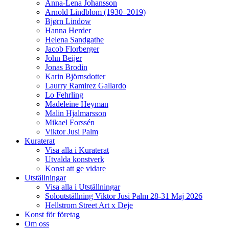
Anna-Lena Johansson
Arnold Lindblom (1930–2019)
Bjørn Lindow
Hanna Herder
Helena Sandgathe
Jacob Florberger
John Beijer
Jonas Brodin
Karin Björnsdotter
Laurry Ramirez Gallardo
Lo Fehrling
Madeleine Heyman
Malin Hjalmarsson
Mikael Forssén
Viktor Jusi Palm
Kuraterat
Visa alla i Kuraterat
Utvalda konstverk
Konst att ge vidare
Utställningar
Visa alla i Utställningar
Soloutställning Viktor Jusi Palm 28-31 Maj 2026
Hellstrom Street Art x Deje
Konst för företag
Om oss