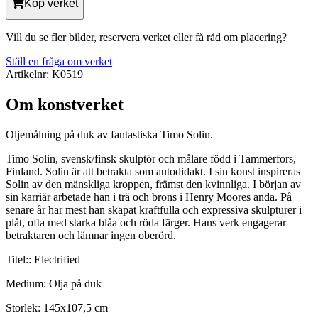
Köp verket
Vill du se fler bilder, reservera verket eller få råd om placering?
Ställ en fråga om verket
Artikelnr:
K0519
Om konstverket
Oljemålning på duk av fantastiska Timo Solin.
Timo Solin, svensk/finsk skulptör och målare född i Tammerfors,
Finland. Solin är att betrakta som autodidakt. I sin konst inspireras
Solin av den mänskliga kroppen, främst den kvinnliga. I början av
sin karriär arbetade han i trä och brons i Henry Moores
anda. På
senare år har mest han skapat kraftfulla och expressiva skulpturer i
plåt, ofta med starka blåa och röda färger. Hans verk engagerar
betraktaren och lämnar ingen oberörd.
Titel:: Electrified
Medium: Olja på duk
Storlek: 145x107,5 cm