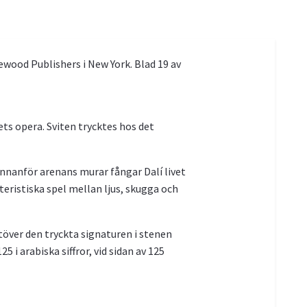
ewood Publishers i New York. Blad 19 av
ets opera. Sviten trycktes hos det
 innanför arenans murar fångar Dalí livet
eristiska spel mellan ljus, skugga och
 utöver den tryckta signaturen i stenen
i arabiska siffror, vid sidan av 125