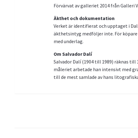
Förvärvat av galleriet 2014 från Galleri V
Äkthet och dokumentation
Verket är identifierat och upptaget i Da
äkthetsintyg medföljer inte. För köpare 
med underlag.
Om Salvador Dalí
Salvador Dalí (1904 till 1989) räknas til
måleriet arbetade han intensivt med gra
till de mest samlade av hans litografiska