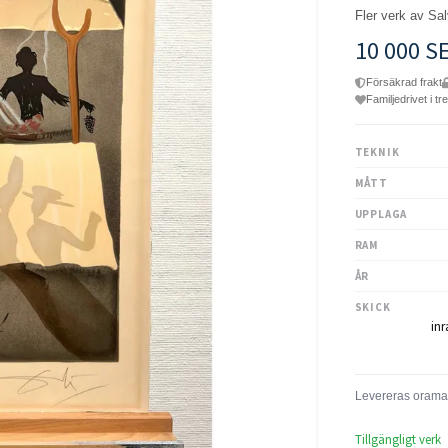
Fler verk av Sa
10 000 S
Försäkrad frakt
Familjedrivet i tr
TEKNIK
MÅTT
UPPLAGA
RAM
ÅR
SKICK
inr
Tillgängligt verk