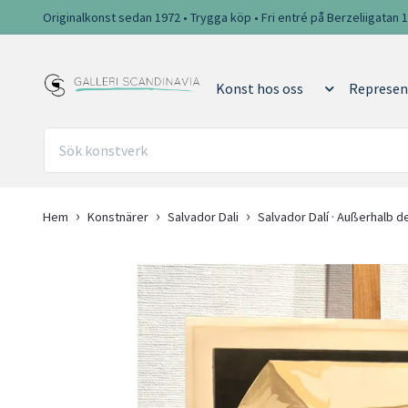
Originalkonst sedan 1972 • Trygga köp • Fri entré på Berzeliigatan 
Konst hos oss
Represen
Hem
Konstnärer
Salvador Dali
Salvador Dalí · Außerhalb d