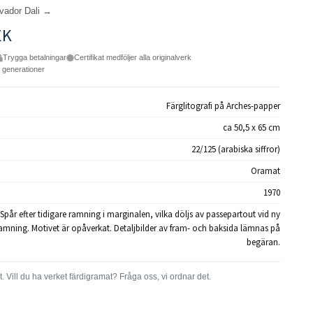
lvador Dali →
EK
Trygga betalningar
Certifikat medföljer alla originalverk
e generationer
Färglitografi på Arches-papper
ca 50,5 x 65 cm
22/125 (arabiska siffror)
Oramat
1970
Spår efter tidigare ramning i marginalen, vilka döljs av passepartout vid ny
amning. Motivet är opåverkat. Detaljbilder av fram- och baksida lämnas på
begäran.