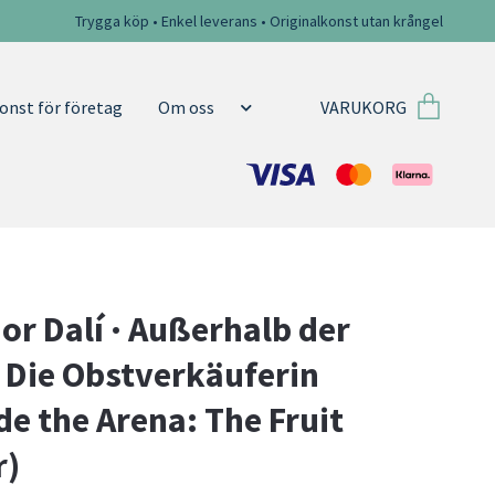
Trygga köp • Enkel leverans • Originalkonst utan krångel
VARUKORG
onst för företag
Om oss
or Dalí · Außerhalb der
 Die Obstverkäuferin
de the Arena: The Fruit
r)