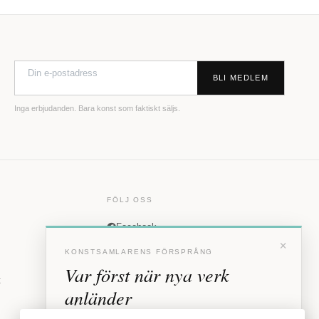
BLI MEDLEM
Inga erbjudanden. Bara konst som faktiskt säljs.
FÖLJ OSS
Facebook
×
Instagram
KONSTSAMLARENS FÖRSPRÅNG
Var först när nya verk
t
anländer