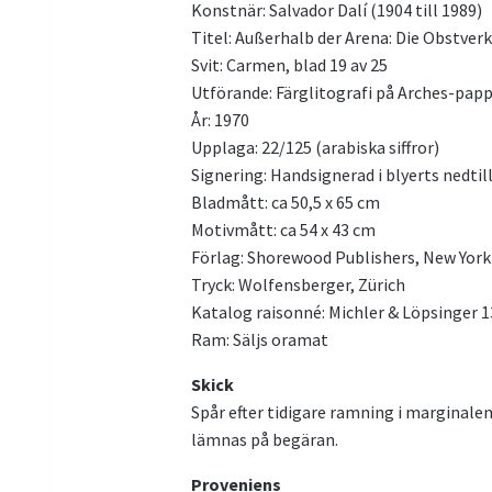
Konstnär: Salvador Dalí (1904 till 1989)
Titel: Außerhalb der Arena: Die Obstverk
Svit: Carmen, blad 19 av 25
Utförande: Färglitografi på Arches-pap
År: 1970
Upplaga: 22/125 (arabiska siffror)
Signering: Handsignerad i blyerts nedtil
Bladmått: ca 50,5 x 65 cm
Motivmått: ca 54 x 43 cm
Förlag: Shorewood Publishers, New York
Tryck: Wolfensberger, Zürich
Katalog raisonné: Michler & Löpsinger 13
Ram: Säljs oramat
Skick
Spår efter tidigare ramning i marginalen
lämnas på begäran.
Proveniens