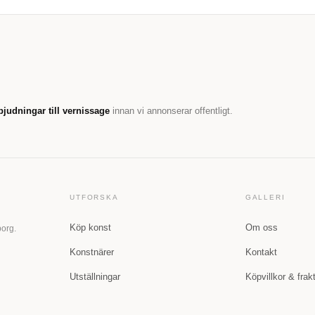
bjudningar till vernissage
innan vi annonserar offentligt.
UTFORSKA
GALLERI
Köp konst
Om oss
borg.
Konstnärer
Kontakt
Utställningar
Köpvillkor & frak