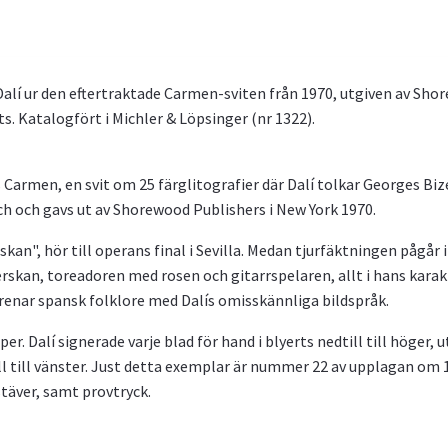
alí ur den eftertraktade Carmen-sviten från 1970, utgiven av Shor
ts. Katalogfört i Michler & Löpsinger (nr 1322).
s Carmen, en svit om 25 färglitografier där Dalí tolkar Georges Biz
ch och gavs ut av Shorewood Publishers i New York 1970.
skan", hör till operans final i Sevilla. Medan tjurfäktningen pågår
rskan, toreadoren med rosen och gitarrspelaren, allt i hans karakt
örenar spansk folklore med Dalís omisskännliga bildspråk.
er. Dalí signerade varje blad för hand i blyerts nedtill till höger,
 till vänster. Just detta exemplar är nummer 22 av upplagan om 125 
stäver, samt provtryck.