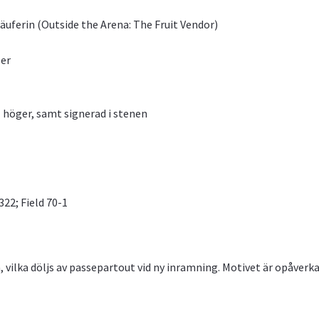
äuferin (Outside the Arena: The Fruit Vendor)
per
l höger, samt signerad i stenen
22; Field 70-1
, vilka döljs av passepartout vid ny inramning. Motivet är opåverka