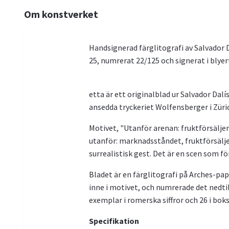
Om konstverket
Handsignerad färglitografi av Salvador D
25, numrerat 22/125 och signerat i blyer
etta är ett originalblad ur Salvador Dalí
ansedda tryckeriet Wolfensberger i Züri
Motivet, "Utanför arenan: fruktförsäljer
utanför: marknadsståndet, fruktförsälje
surrealistisk gest. Det är en scen som f
Bladet är en färglitografi på Arches-papp
inne i motivet, och numrerade det nedtill
exemplar i romerska siffror och 26 i bok
Specifikation