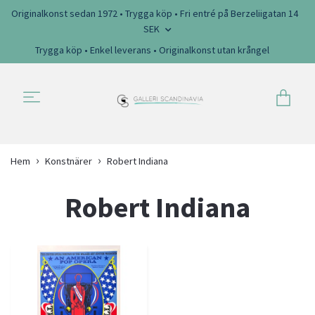
Originalkonst sedan 1972 • Trygga köp • Fri entré på Berzeliigatan 14
SEK
Trygga köp • Enkel leverans • Originalkonst utan krångel
Hem
Konstnärer
Robert Indiana
Robert Indiana