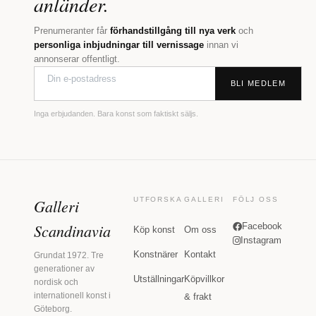
anländer.
Prenumeranter får
förhandstillgång till nya verk
och
personliga inbjudningar till vernissage
innan vi
annonserar offentligt.
BLI MEDLEM
Inga erbjudanden. Bara konst som faktiskt säljs.
Galleri
UTFORSKA
GALLERI
FÖLJ OSS
Scandinavia
Facebook
Köp konst
Om oss
Instagram
Konstnärer
Kontakt
Grundat 1972. Tre
generationer av
Utställningar
Köpvillkor
nordisk och
internationell konst i
& frakt
Göteborg.