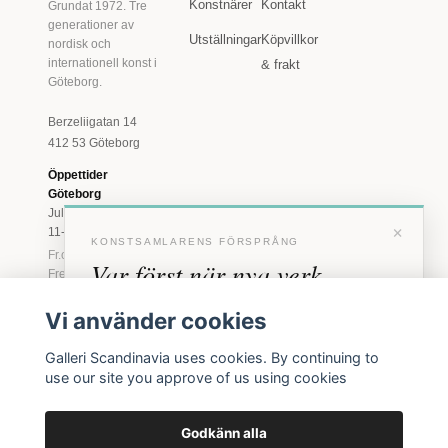
Konstnärer
Kontakt
Grundat 1972. Tre
generationer av
Utställningar
Köpvillkor
nordisk och
internationell konst i
& frakt
Göteborg.
Berzeliigatan 14
412 53 Göteborg
Öppettider
Göteborg
Juli: Tis 11-18 · Lör
×
11-16
KONSTSAMLARENS FÖRSPRÅNG
Fr.o.m. augusti: Tis-
Var först när nya verk
Fre 11-18 · Lör 11-
16
anländer
Vi använder cookies
Marstrand
Förhandstillgång till nya verk och personliga
23 juni - 16 augusti
Galleri Scandinavia uses cookies. By continuing to
inbjudningar till vernissage, innan vi annonserar
2026
use our site you approve of us using cookies
offentligt.
Tis-Fre 11-18 ·
Lör-Sön 12-16
Godkänn alla
BLI MEDLEM