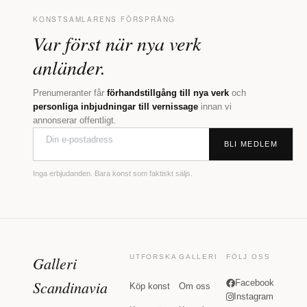
KONSTSAMLARENS FÖRSPRÅNG
Var först när nya verk
anländer.
Prenumeranter får
förhandstillgång till nya verk
och
personliga inbjudningar till vernissage
innan vi
annonserar offentligt.
BLI MEDLEM
Inga erbjudanden. Bara konst som faktiskt säljs.
Galleri
UTFORSKA
GALLERI
FÖLJ OSS
Scandinavia
Facebook
Köp konst
Om oss
Instagram