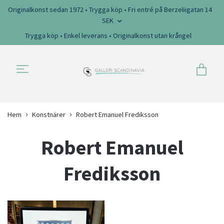
Originalkonst sedan 1972 • Trygga köp • Fri entré på Berzeliigatan 14
SEK
Trygga köp • Enkel leverans • Originalkonst utan krångel
Hem
Konstnärer
Robert Emanuel Frediksson
Robert Emanuel
Frediksson