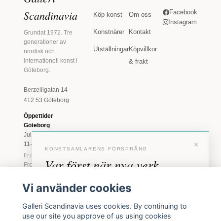
Scandinavia
Facebook
Köp konst
Om oss
Instagram
Konstnärer
Kontakt
Grundat 1972. Tre
generationer av
Utställningar
Köpvillkor
nordisk och
internationell konst i
& frakt
Göteborg.
Berzeliigatan 14
412 53 Göteborg
Öppettider
Göteborg
Juli: Tis 11-18 · Lör
×
11-16
KONSTSAMLARENS FÖRSPRÅNG
Fr.o.m. augusti: Tis-
Var först när nya verk
Fre 11-18 · Lör 11-
16
anländer
Vi använder cookies
Marstrand
Förhandstillgång till nya verk och personliga
23 juni - 16 augusti
Galleri Scandinavia uses cookies. By continuing to
inbjudningar till vernissage, innan vi annonserar
2026
use our site you approve of us using cookies
offentligt.
Tis-Fre 11-18 ·