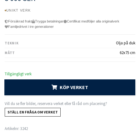
UNIKT VERK
Försäkrad frakt
Trygga betalningar
Certifikat medföljer alla originalverk
Familjedrivet i tre generationer
Olja på duk
TEKNIK
62x75 cm
MÅTT
Tillgängligt verk
KÖP VERKET
Vill du se fler bilder, reservera verket eller få råd om placering?
STÄLL EN FRÅGA OM VERKET
Artikelnr:
3242