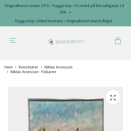
Originalkonst sedan 1972 • Trygga köp • Fri entré på Berzeliigatan 14
SEK
Trygga köp • Enkel leverans • Originalkonst utan krångel
Hem
Konstnärer
Niklas Aronsson
Niklas Aronsson · Fiskaren