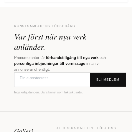
KONSTSAMLARENS FÖRSPRÅNG
Var först när nya verk
anländer.
Prenumeranter får
förhandstillgång till nya verk
och
personliga inbjudningar till vernissage
innan vi
annonserar offentligt.
BLI MEDLEM
Inga erbjudanden. Bara konst som faktiskt säljs.
Galleri
UTFORSKA
GALLERI
FÖLJ OSS