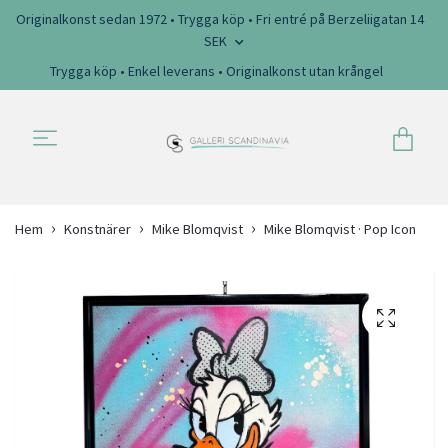
Originalkonst sedan 1972 • Trygga köp • Fri entré på Berzeliigatan 14
SEK
Trygga köp • Enkel leverans • Originalkonst utan krångel
Hem
Konstnärer
Mike Blomqvist
Mike Blomqvist · Pop Icon