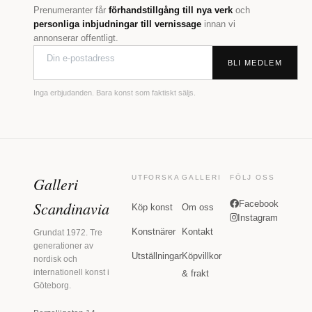
Prenumeranter får
förhandstillgång till nya verk
och
personliga inbjudningar till vernissage
innan vi
annonserar offentligt.
BLI MEDLEM
Inga erbjudanden. Bara konst som faktiskt säljs.
Galleri
UTFORSKA
GALLERI
FÖLJ OSS
Scandinavia
Facebook
Köp konst
Om oss
Instagram
Konstnärer
Kontakt
Grundat 1972. Tre
generationer av
Utställningar
Köpvillkor
nordisk och
internationell konst i
& frakt
Göteborg.