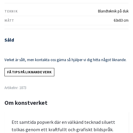
Blandteknik på duk
TEKNIK
63x83 cm
MÅTT
Såld
Verket är sålt, men kontakta oss gärna så hjälper vi dig hitta något liknande.
FÅ TIPS PÅ LIKNANDE VERK
Artikelnr:
1873
Om konstverket
Ett samtida popverk där en välkänd tecknad siluett
tolkas genom ett kraftfullt och grafiskt bildspråk.