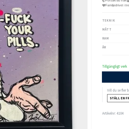
Försäkrad frakt
Familjedrivet i tr
TEKNIK
MÅTT
RAM
ÅR
Tillgängligt verk
Vill du se fler
STÄLL EN F
Artikelnr:
4104