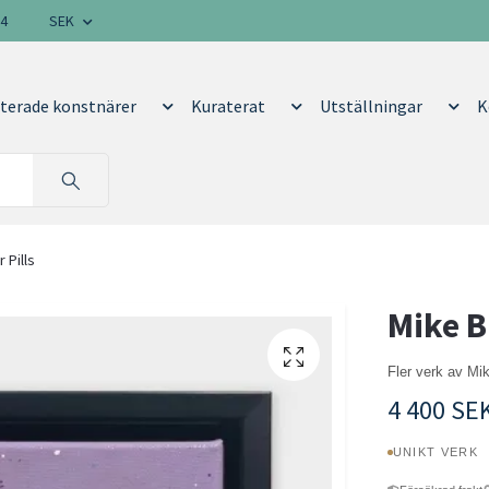
14
SEK
terade konstnärer
Kuraterat
Utställningar
K
 Pills
Mike B
Fler verk av Mi
4 400 SE
UNIKT VERK