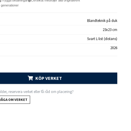
Trygga betalningar
Certifikat medföljer alla originalverk
e generationer
Blandteknik på duk
23x23 cm
Svart L-list (distans)
2026
KÖP VERKET
 bilder, reservera verket eller få råd om placering?
RÅGA OM VERKET