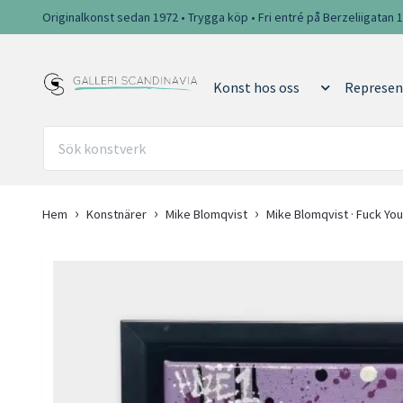
Originalkonst sedan 1972 • Trygga köp • Fri entré på Berzeliigatan 
Konst hos oss
Represen
Hem
Konstnärer
Mike Blomqvist
Mike Blomqvist · Fuck Your