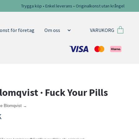
Trygga köp • Enkel leverans • Originalkonst utan krångel
VARUKORG
onst för företag
Om oss
lomqvist · Fuck Your Pills
ke Blomqvist →
K