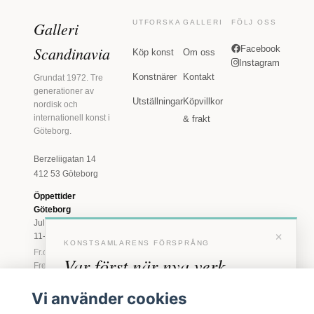
Galleri
UTFORSKA
GALLERI
FÖLJ OSS
Scandinavia
Facebook
Köp konst
Om oss
Instagram
Konstnärer
Kontakt
Grundat 1972. Tre
generationer av
Utställningar
Köpvillkor
nordisk och
internationell konst i
& frakt
Göteborg.
Berzeliigatan 14
412 53 Göteborg
Öppettider
Göteborg
Juli: Tis 11-18 · Lör
×
11-16
KONSTSAMLARENS FÖRSPRÅNG
Fr.o.m. augusti: Tis-
Var först när nya verk
Fre 11-18 · Lör 11-
16
anländer
Vi använder cookies
Marstrand
Förhandstillgång till nya verk och personliga
23 juni - 16 augusti