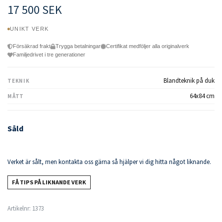
17 500 SEK
UNIKT VERK
Försäkrad frakt
Trygga betalningar
Certifikat medföljer alla originalverk
Familjedrivet i tre generationer
Blandteknik på duk
TEKNIK
64x84 cm
MÅTT
Såld
Verket är sålt, men kontakta oss gärna så hjälper vi dig hitta något liknande.
FÅ TIPS PÅ LIKNANDE VERK
Artikelnr:
1373