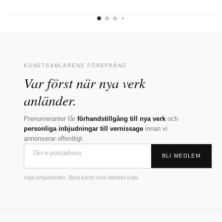
KONSTSAMLARENS FÖRSPRÅNG
Var först när nya verk
anländer.
Prenumeranter får
förhandstillgång till nya verk
och
personliga inbjudningar till vernissage
innan vi
annonserar offentligt.
BLI MEDLEM
Inga erbjudanden. Bara konst som faktiskt säljs.