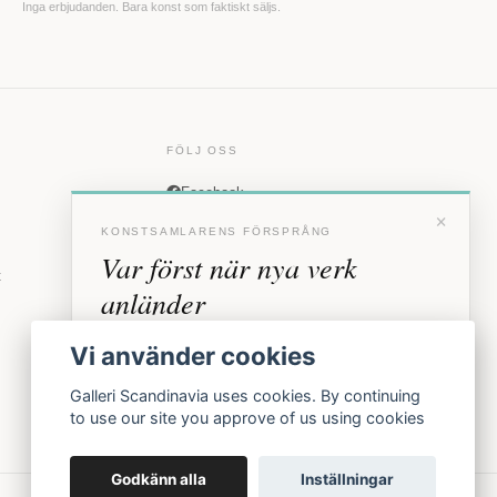
Inga erbjudanden. Bara konst som faktiskt säljs.
FÖLJ OSS
Facebook
×
Instagram
KONSTSAMLARENS FÖRSPRÅNG
Var först när nya verk
t
anländer
Förhandstillgång till nya verk och personliga
Vi använder cookies
inbjudningar till vernissage, innan vi annonserar
offentligt.
Galleri Scandinavia uses cookies. By continuing
to use our site you approve of us using cookies
BLI MEDLEM
Godkänn alla
Inställningar
Inga erbjudanden. Bara konst som faktiskt säljs.