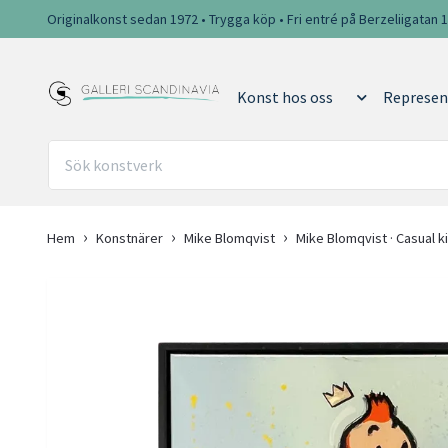
Originalkonst sedan 1972 • Trygga köp • Fri entré på Berzeliigatan 
Konst hos oss
Represen
Hem
Konstnärer
Mike Blomqvist
Mike Blomqvist · Casual k