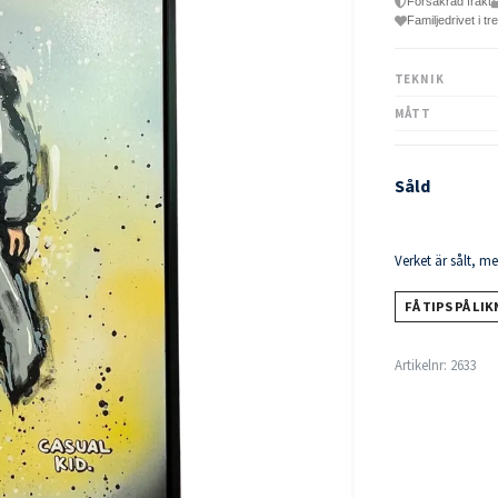
Försäkrad frakt
Familjedrivet i tr
TEKNIK
MÅTT
Såld
Verket är sålt, m
FÅ TIPS PÅ LI
Artikelnr:
2633