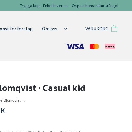
Trygga köp • Enkel leverans • Originalkonst utan krångel
VARUKORG
onst för företag
Om oss
lomqvist · Casual kid
ke Blomqvist →
EK