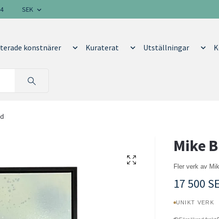
14
SEK
terade konstnärer
Kuraterat
Utställningar
K
id
Mike B
Fler verk av Mi
17 500 S
UNIKT VERK