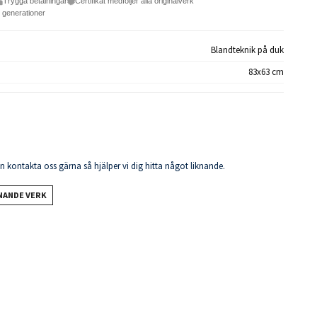
Trygga betalningar
Certifikat medföljer alla originalverk
e generationer
Blandteknik på duk
83x63 cm
en kontakta oss gärna så hjälper vi dig hitta något liknande.
KNANDE VERK