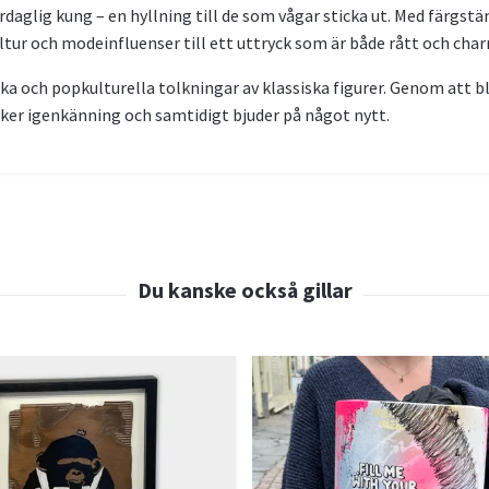
aglig kung – en hyllning till de som vågar sticka ut. Med färgstänk
ltur och modeinfluenser till ett uttryck som är både rått och char
rka och popkulturella tolkningar av klassiska figurer. Genom att b
äcker igenkänning och samtidigt bjuder på något nytt.