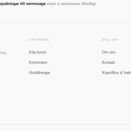
bjudningar till vernissage
innan vi annonserar offentligt.
UTFORSKA
GALLERI
Köp konst
Om oss
borg.
Konstnärer
Kontakt
Utställningar
Köpvillkor & frak