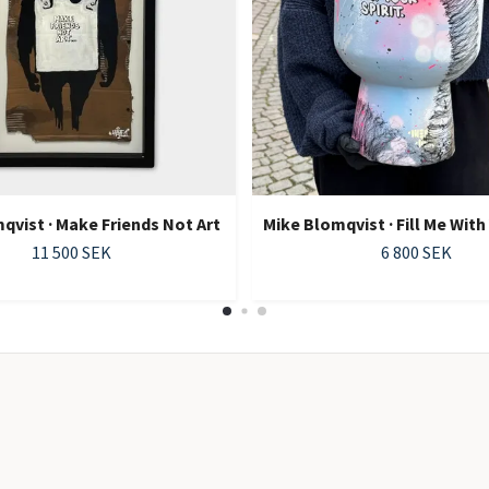
qvist · Make Friends Not Art
Mike Blomqvist · Fill Me With 
11 500 SEK
6 800 SEK