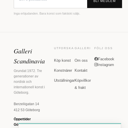
BLI MEDLEM
Inga erbjudanden. Bara konst som faktiskt säljs.
Galleri
UTFORSKA
GALLERI
FÖLJ OSS
Scandinavia
Facebook
Köp konst
Om oss
Instagram
Konstnärer
Kontakt
Grundat 1972. Tre
generationer av
Utställningar
Köpvillkor
nordisk och
internationell konst i
& frakt
Göteborg.
Berzeliigatan 14
412 53 Göteborg
Öppettider
Göteborg