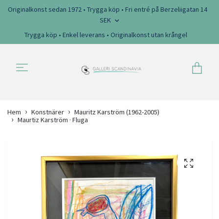
Originalkonst sedan 1972 • Trygga köp • Fri entré på Berzeliigatan 14
SEK
Trygga köp • Enkel leverans • Originalkonst utan krångel
Hem
Konstnärer
Mauritz Karström (1962-2005)
Maurtiz Karström · Fluga