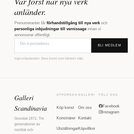
Var först när nya verk
anländer.
Prenumeranter får
förhandstillgång till nya verk
och
personliga inbjudningar till vernissage
innan vi
annonserar offentligt.
BLI MEDLEM
Inga erbjudanden. Bara konst som faktiskt säljs.
Galleri
UTFORSKA
GALLERI
FÖLJ OSS
Scandinavia
Facebook
Köp konst
Om oss
Instagram
Konstnärer
Kontakt
Grundat 1972. Tre
generationer av
Utställningar
Köpvillkor
nordisk och