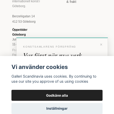
internationell konst i
& frakt
Göteborg.
Berzeliigatan 14
412 53 Göteborg
Öppettider
Göteborg
Juli: Tis 11-18 · Lör
×
11-16
KONSTSAMLARENS FÖRSPRÅNG
Fr.o.m. augusti: Tis-
Var först när nya verk
Fre 11-18 · Lör 11-
16
anländer
Vi använder cookies
Marstrand
Förhandstillgång till nya verk och personliga
23 juni - 16 augusti
Galleri Scandinavia uses cookies. By continuing to
inbjudningar till vernissage, innan vi annonserar
2026
use our site you approve of us using cookies
Tis-Fre 11-18 ·
offentligt.
Lör-Sön 12-16
Godkänn alla
BLI MEDLEM
© 2026 Galleri Scandinavia AB · Org.nr 556961-2129
Inga erbjudanden. Bara konst som faktiskt säljs.
Inställningar
Köpvillkor
Integritetspolicy