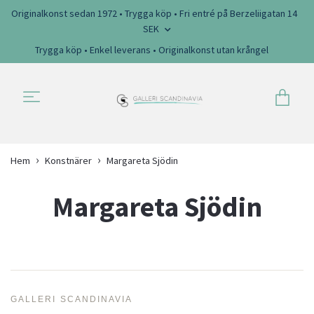
Originalkonst sedan 1972 • Trygga köp • Fri entré på Berzeliigatan 14
SEK
Trygga köp • Enkel leverans • Originalkonst utan krångel
Hem
Konstnärer
Margareta Sjödin
Margareta Sjödin
GALLERI SCANDINAVIA