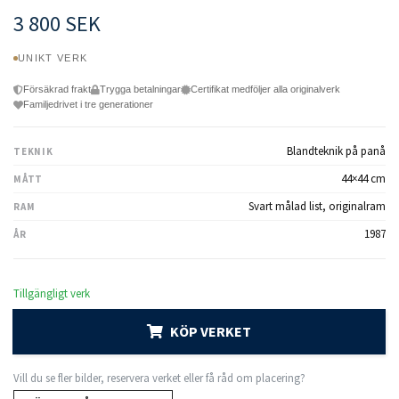
3 800 SEK
UNIKT VERK
Försäkrad frakt
Trygga betalningar
Certifikat medföljer alla originalverk
Familjedrivet i tre generationer
Blandteknik på panå
TEKNIK
44×44 cm
MÅTT
Svart målad list, originalram
RAM
1987
ÅR
Tillgängligt verk
KÖP VERKET
Vill du se fler bilder, reservera verket eller få råd om placering?