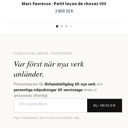
Marc Favresse · Petit leçon de choses VIII
3 800 SEK
KONSTSAMLARENS FÖRSPRÅNG
Var först när nya verk
anländer.
Prenumeranter får
förhandstillgång till nya verk
och
personliga inbjudningar till vernissage
innan vi
annonserar offentligt.
BLI MEDLEM
Inga erbjudanden. Bara konst som faktiskt säljs.