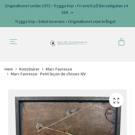
Originalkonst sedan 1972 • Trygga köp • Fri entré på Berzeliigatan 14
SEK
Trygga köp • Enkel leverans • Originalkonst utan krångel
Hem
Konstnärer
Marc Favresse
Marc Favresse · Petit leçon de choses XIV