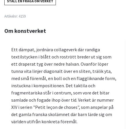
STÄLL EN FRÅGA OM VERKET
Artikelnr:
4159
Om konstverket
Ett dämpat, jordnära collageverk där randiga
textilstycken i blått och rostrött breder ut sig som
ett draperat tyg över nedre halvan. Ovanför löper
tunna vita linjer diagonalt över en sliten, trälik yta,
med små föremål, en boll och en flaggliknande form,
instuckna i kompositionen. Det taktila och
fragmentariska står i centrum, som vore det bitar
samlade och fogade ihop över tid. Verket är nummer
XIV i serien "Petit leçon de choses", som anspelar på
det gamla franska skolämnet där barn lärde sig om
världen utifrån konkreta föremål.