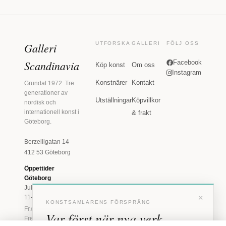
Galleri
UTFORSKA
GALLERI
FÖLJ OSS
Scandinavia
Facebook
Köp konst
Om oss
Instagram
Konstnärer
Kontakt
Grundat 1972. Tre
generationer av
Utställningar
Köpvillkor
nordisk och
internationell konst i
& frakt
Göteborg.
Berzeliigatan 14
412 53 Göteborg
Öppettider
Göteborg
Juli: Tis 11-18 · Lör
×
11-16
KONSTSAMLARENS FÖRSPRÅNG
Fr.o.m. augusti: Tis-
Var först när nya verk
Fre 11-18 · Lör 11-