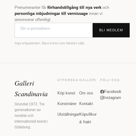
Prenumeranter får
förhandstillgång till nya verk
och
personliga inbjudningar till vernissage
innan vi
annonserar offentligt.
BLI MEDLEM
Inga erbjudanden. Bara konst som faktiskt säljs.
Galleri
UTFORSKA
GALLERI
FÖLJ OSS
Scandinavia
Facebook
Köp konst
Om oss
Instagram
Konstnärer
Kontakt
Grundat 1972. Tre
generationer av
Utställningar
Köpvillkor
nordisk och
internationell konst i
& frakt
Göteborg.