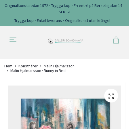
Originalkonst sedan 1972 • Trygga köp • Fri entré på Berzeliigatan 14
SEK
Trygga köp • Enkel leverans • Originalkonst utan krångel
Hem
Konstnärer
Malin Hjalmarsson
Malin Hjalmarsson · Bunny in Bed