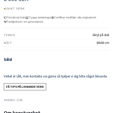
UNIKT VERK
Försäkrad frakt
Trygga betalningar
Certifikat medföljer alla originalverk
Familjedrivet i tre generationer
Akryl på duk
TEKNIK
60x60 cm
MÅTT
Såld
Verket är sålt, men kontakta oss gärna så hjälper vi dig hitta något liknande.
FÅ TIPS PÅ LIKNANDE VERK
Artikelnr:
3148
Om konstverket