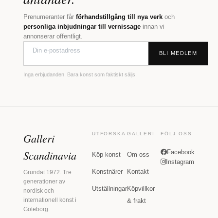
Prenumeranter får
förhandstillgång till nya verk
och
personliga inbjudningar till vernissage
innan vi
annonserar offentligt.
BLI MEDLEM
Inga erbjudanden. Bara konst som faktiskt säljs.
Galleri
UTFORSKA
GALLERI
FÖLJ OSS
Scandinavia
Facebook
Köp konst
Om oss
Instagram
Konstnärer
Kontakt
Grundat 1972. Tre
generationer av
Utställningar
Köpvillkor
nordisk och
internationell konst i
& frakt
Göteborg.