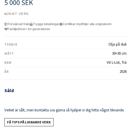
5 000 SEK
UNIKT VERK
Försäkrad frakt
Trygga betalningar
Certifikat medföljer alla originalverk
Familjedrivet i tre generationer
Olja på duk
TEKNIK
30×30 cm
MÅTT
Vit L-List, Trä
RAM
2026
ÅR
Såld
Verket är sålt, men kontakta oss gärna så hjälper vi dig hitta något liknande.
FÅ TIPS PÅ LIKNANDE VERK