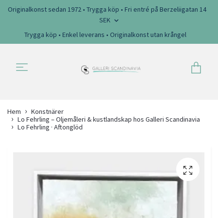
Originalkonst sedan 1972 • Trygga köp • Fri entré på Berzeliigatan 14
SEK
Trygga köp • Enkel leverans • Originalkonst utan krångel
Hem
Konstnärer
Lo Fehrling – Oljemåleri & kustlandskap hos Galleri Scandinavia
Lo Fehrling · Aftonglöd