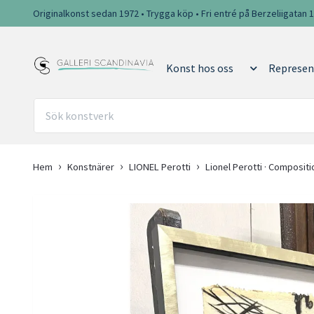
Originalkonst sedan 1972 • Trygga köp • Fri entré på Berzeliigatan 
Konst hos oss
Represen
Hem
Konstnärer
LIONEL Perotti
Lionel Perotti · Compositi