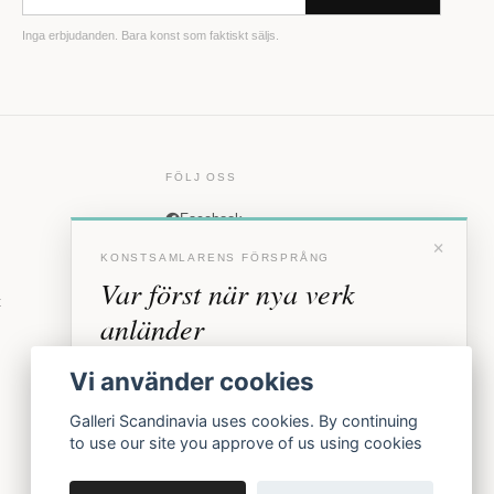
Inga erbjudanden. Bara konst som faktiskt säljs.
FÖLJ OSS
Facebook
×
Instagram
KONSTSAMLARENS FÖRSPRÅNG
Var först när nya verk
t
anländer
Förhandstillgång till nya verk och personliga
Vi använder cookies
inbjudningar till vernissage, innan vi annonserar
offentligt.
Galleri Scandinavia uses cookies. By continuing
to use our site you approve of us using cookies
BLI MEDLEM