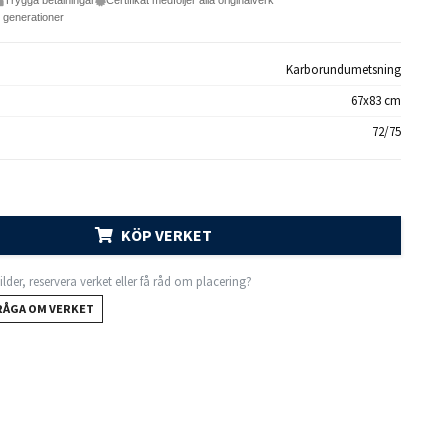
Trygga betalningar
Certifikat medföljer alla originalverk
e generationer
Karborundumetsning
67x83 cm
72/75
KÖP VERKET
 bilder, reservera verket eller få råd om placering?
RÅGA OM VERKET