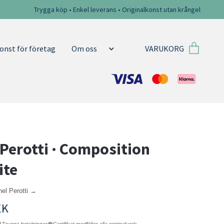
Trygga köp • Enkel leverans • Originalkonst utan krångel
VARUKORG
onst för företag
Om oss
 Perotti · Composition
ite
nel Perotti →
EK