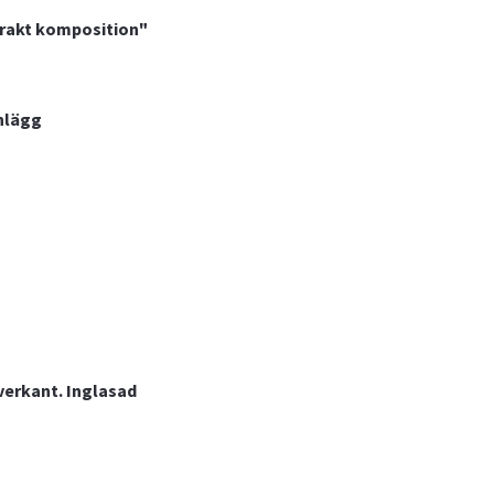
trakt komposition"
nlägg
verkant. Inglasad