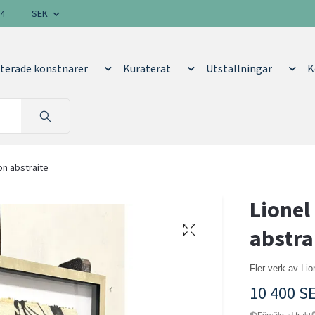
14
SEK
terade konstnärer
Kuraterat
Utställningar
K
on abstraite
Lionel
abstra
Fler verk av Lio
10 400 S