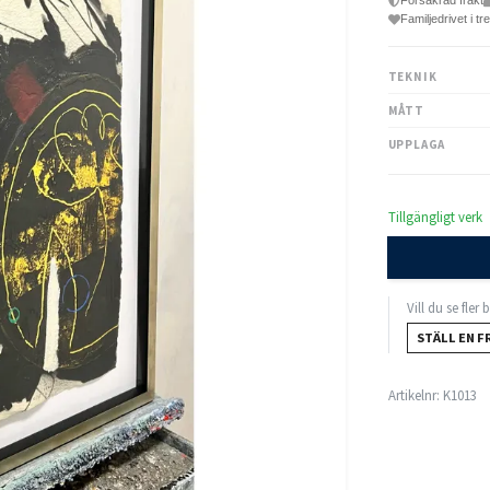
Försäkrad frakt
Familjedrivet i tr
TEKNIK
MÅTT
UPPLAGA
Tillgängligt verk
Vill du se fler
STÄLL EN F
Artikelnr:
K1013