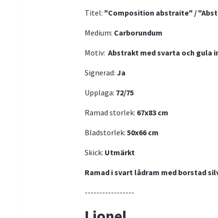
Titel:
"Composition abstraite" / "Abs
Medium:
Carborundum
Motiv:
Abstrakt med svarta och gula i
Signerad:
Ja
Upplaga:
72/75
Ramad storlek:
67x83 cm
Bladstorlek:
50x66
cm
Skick:
Utmärkt
Ramad i svart lådram med borstad sil
-----------------
Lionel