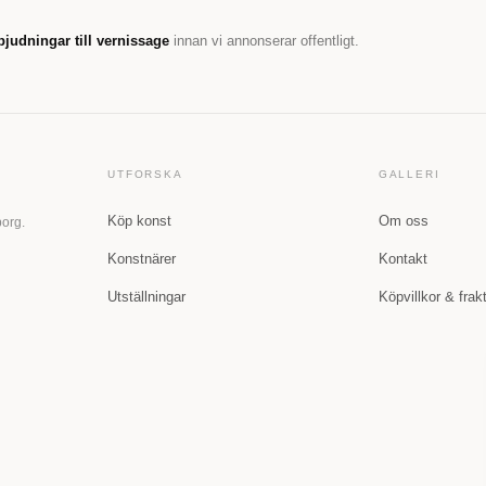
bjudningar till vernissage
innan vi annonserar offentligt.
UTFORSKA
GALLERI
Köp konst
Om oss
borg.
Konstnärer
Kontakt
Utställningar
Köpvillkor & frak