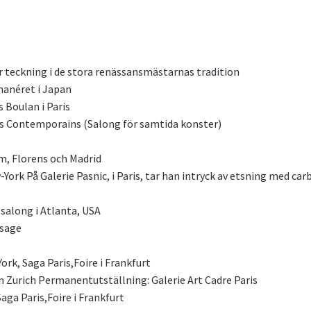
ar teckning i de stora renässansmästarnas tradition
manéret i Japan
 Boulan i Paris
ts Contemporains (Salong för samtida konster)
om, Florens och Madrid
ork På Galerie Pasnic, i Paris, tar han intryck av etsning med car
 salong i Atlanta, USA
ssage
rk, Saga Paris,Foire i Frankfurt
on Zurich Permanentutställning: Galerie Art Cadre Paris
aga Paris,Foire i Frankfurt