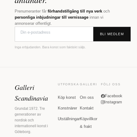
Prenumeranter får
förhandstillgång till nya verk
och
personliga inbjudningar till vernissage
innan vi
annonserar offentligt.
BLI MEDLEM
Inga erbjudanden. Bara konst som faktiskt säljs.
Galleri
UTFORSKA
GALLERI
FÖLJ OSS
Scandinavia
Facebook
Köp konst
Om oss
Instagram
Konstnärer
Kontakt
Grundat 1972. Tre
generationer av
Utställningar
Köpvillkor
nordisk och
internationell konst i
& frakt
Göteborg.