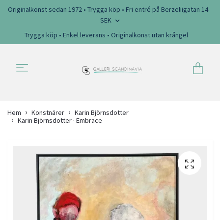
Originalkonst sedan 1972 • Trygga köp • Fri entré på Berzeliigatan 14
SEK
Trygga köp • Enkel leverans • Originalkonst utan krångel
Hem
Konstnärer
Karin Björnsdotter
Karin Björnsdotter · Embrace