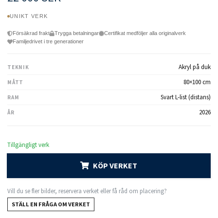
UNIKT VERK
Försäkrad frakt
Trygga betalningar
Certifikat medföljer alla originalverk
Familjedrivet i tre generationer
Akryl på duk
TEKNIK
80×100 cm
MÅTT
Svart L-list (distans)
RAM
2026
ÅR
Tillgängligt verk
KÖP VERKET
Vill du se fler bilder, reservera verket eller få råd om placering?
STÄLL EN FRÅGA OM VERKET