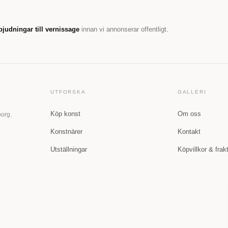
bjudningar till vernissage
innan vi annonserar offentligt.
UTFORSKA
GALLERI
Köp konst
Om oss
borg.
Konstnärer
Kontakt
Utställningar
Köpvillkor & frak