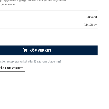
Trygga betalningar
Certifikat medföljer alla originalverk
e generationer
Akvarell
75x105 cm
KÖP VERKET
 bilder, reservera verket eller få råd om placering?
RÅGA OM VERKET