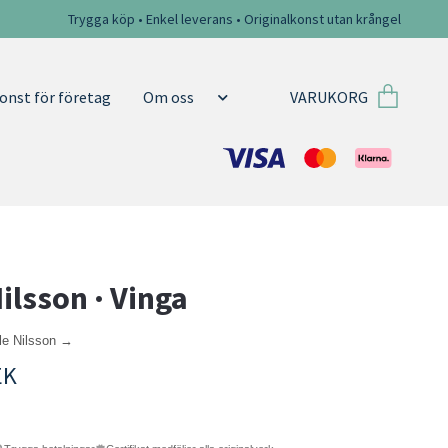
Trygga köp • Enkel leverans • Originalkonst utan krångel
VARUKORG
onst för företag
Om oss
Nilsson · Vinga
lle Nilsson →
EK