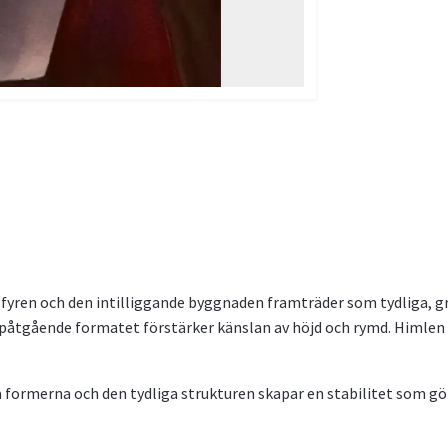
är fyren och den intilliggande byggnaden framträder som tydliga, 
uppåtgående formatet förstärker känslan av höjd och rymd. Himlen
a formerna och den tydliga strukturen skapar en stabilitet som gör