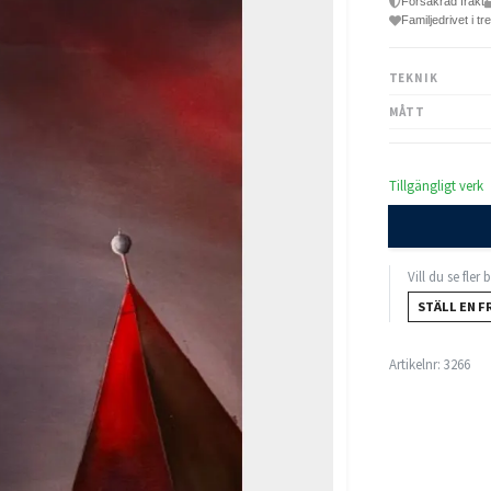
Försäkrad frakt
Familjedrivet i tr
TEKNIK
MÅTT
Tillgängligt verk
Vill du se fler
STÄLL EN F
Artikelnr:
3266