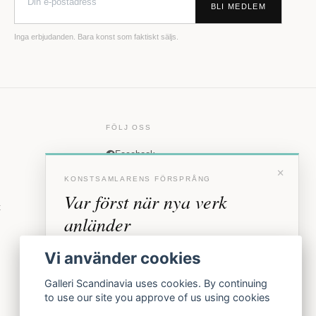
BLI MEDLEM
Inga erbjudanden. Bara konst som faktiskt säljs.
FÖLJ OSS
Facebook
×
Instagram
KONSTSAMLARENS FÖRSPRÅNG
Var först när nya verk
t
anländer
Förhandstillgång till nya verk och personliga
Vi använder cookies
inbjudningar till vernissage, innan vi annonserar
offentligt.
Galleri Scandinavia uses cookies. By continuing
to use our site you approve of us using cookies
BLI MEDLEM