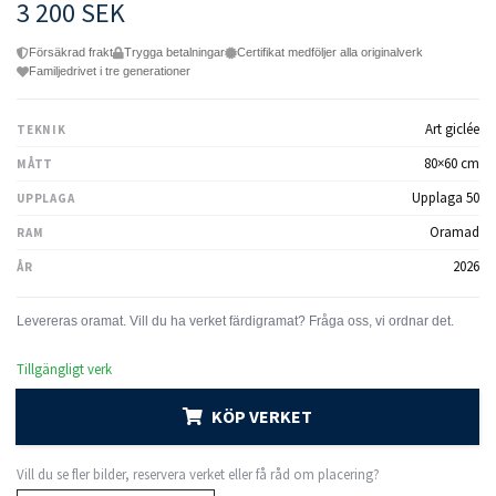
3 200 SEK
Försäkrad frakt
Trygga betalningar
Certifikat medföljer alla originalverk
Familjedrivet i tre generationer
Art giclée
TEKNIK
80×60 cm
MÅTT
Upplaga 50
UPPLAGA
Oramad
RAM
2026
ÅR
Tillgängligt verk
KÖP VERKET
Vill du se fler bilder, reservera verket eller få råd om placering?