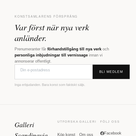
KONSTSAMLARENS FÖRSPRÅNG
Var först när nya verk
anländer.
Prenumeranter får
förhandstillgång till nya verk
och
personliga inbjudningar till vernissage
innan vi
annonserar offentligt.
BLI MEDLEM
Inga erbjudanden. Bara konst som faktiskt säljs.
Galleri
UTFORSKA
GALLERI
FÖLJ OSS
Scandinavia
Facebook
Köp konst
Om oss