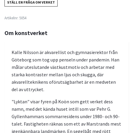
STÄLL EN FRÅGA OM VERKET
Artikelnr:
5054
Om konstverket
Kalle Nilsson är akvarellist och gymnasierektor från
Göteborg som tog upp penseln under pandemin. Han
målar uteslutande västkustmotiv och arbetar med
starka kontraster mellan ljus och skugga, där
akvarellteknikens oförutsägbarhet är en medveten
del av uttrycket.
"Lyktan" visar fyren på Koön som gett verket dess
namn, med det kända huset intill som var Pehr G.
Gyllenhammars sommarresidens under 1980- och 90-
talet. Fastigheten räknas som ett av Marstrands mest
igenkännbara landmärken. En segelbåt med rött