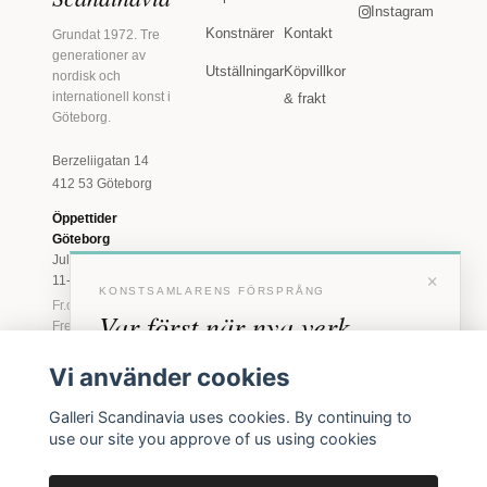
Instagram
Konstnärer
Kontakt
Grundat 1972. Tre
generationer av
Utställningar
Köpvillkor
nordisk och
internationell konst i
& frakt
Göteborg.
Berzeliigatan 14
412 53 Göteborg
Öppettider
Göteborg
Juli: Tis 11-18 · Lör
×
11-16
KONSTSAMLARENS FÖRSPRÅNG
Fr.o.m. augusti: Tis-
Var först när nya verk
Fre 11-18 · Lör 11-
16
anländer
Vi använder cookies
Marstrand
Förhandstillgång till nya verk och personliga
23 juni - 16 augusti
Galleri Scandinavia uses cookies. By continuing to
inbjudningar till vernissage, innan vi annonserar
2026
use our site you approve of us using cookies
offentligt.
Tis-Fre 11-18 ·
Lör-Sön 12-16