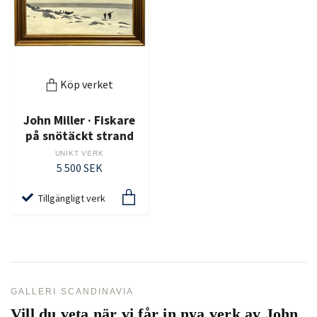
Köp verket
John Miller · Fiskare
på snötäckt strand
UNIKT VERK
5 500 SEK
Tillgängligt verk
GALLERI SCANDINAVIA
Vill du veta när vi får in nya verk av
John