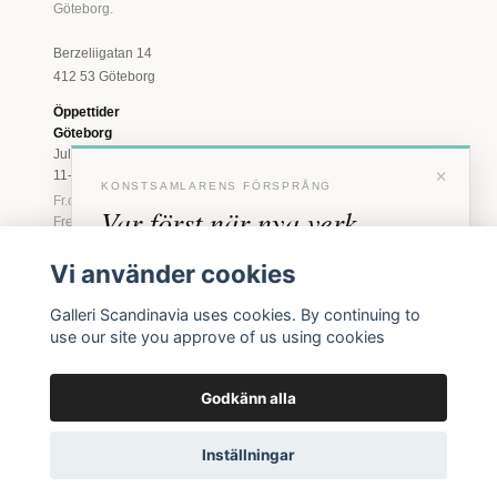
Göteborg.
Berzeliigatan 14
412 53 Göteborg
Öppettider
Göteborg
Juli: Tis 11-18 · Lör
×
11-16
KONSTSAMLARENS FÖRSPRÅNG
Fr.o.m. augusti: Tis-
Var först när nya verk
Fre 11-18 · Lör 11-
16
anländer
Vi använder cookies
Marstrand
Förhandstillgång till nya verk och personliga
23 juni - 16 augusti
Galleri Scandinavia uses cookies. By continuing to
inbjudningar till vernissage, innan vi annonserar
2026
use our site you approve of us using cookies
offentligt.
Tis-Fre 11-18 ·
Lör-Sön 12-16
Godkänn alla
BLI MEDLEM
© 2026 Galleri Scandinavia AB · Org.nr 556961-2129
Inga erbjudanden. Bara konst som faktiskt säljs.
Inställningar
Köpvillkor
Integritetspolicy