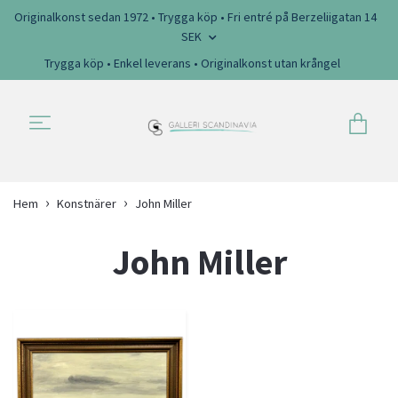
Originalkonst sedan 1972 • Trygga köp • Fri entré på Berzeliigatan 14
SEK
Trygga köp • Enkel leverans • Originalkonst utan krångel
Hem
Konstnärer
John Miller
John Miller