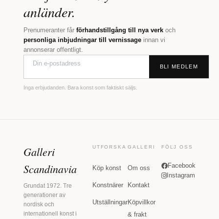
anländer.
Prenumeranter får
förhandstillgång till nya verk
och
personliga inbjudningar till vernissage
innan vi
annonserar offentligt.
BLI MEDLEM
Inga erbjudanden. Bara konst som faktiskt säljs.
Galleri
UTFORSKA
GALLERI
FÖLJ OSS
Scandinavia
Facebook
Köp konst
Om oss
Instagram
Konstnärer
Kontakt
Grundat 1972. Tre
generationer av
Utställningar
Köpvillkor
nordisk och
internationell konst i
& frakt