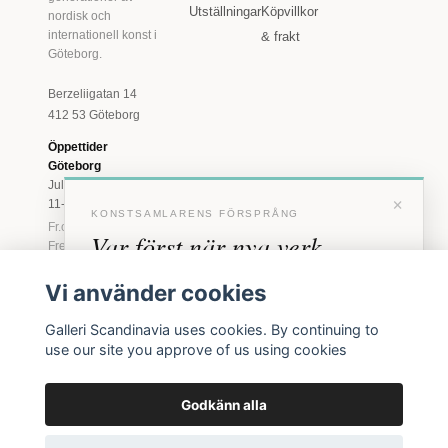
Utställningar
Köpvillkor
nordisk och
internationell konst i
& frakt
Göteborg.
Berzeliigatan 14
412 53 Göteborg
Öppettider
Göteborg
Juli: Tis 11-18 · Lör
×
11-16
KONSTSAMLARENS FÖRSPRÅNG
Fr.o.m. augusti: Tis-
Var först när nya verk
Fre 11-18 · Lör 11-
16
anländer
Vi använder cookies
Marstrand
Förhandstillgång till nya verk och personliga
23 juni - 16 augusti
Galleri Scandinavia uses cookies. By continuing to
inbjudningar till vernissage, innan vi annonserar
2026
use our site you approve of us using cookies
Tis-Fre 11-18 ·
offentligt.
Lör-Sön 12-16
Godkänn alla
BLI MEDLEM
© 2026 Galleri Scandinavia AB · Org.nr 556961-2129