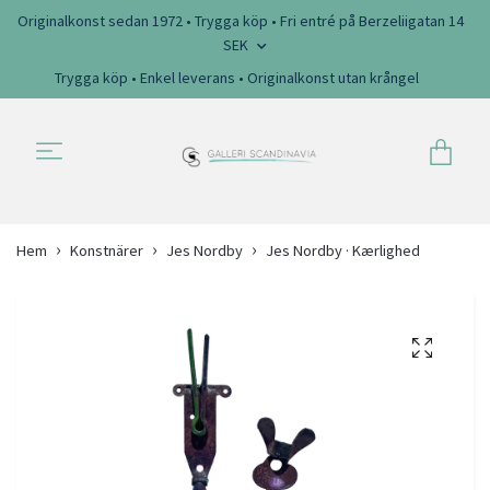
Originalkonst sedan 1972 • Trygga köp • Fri entré på Berzeliigatan 14
SEK
Trygga köp • Enkel leverans • Originalkonst utan krångel
Hem
Konstnärer
Jes Nordby
Jes Nordby · Kærlighed