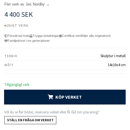
Fler verk av Jes Nordby →
4 400 SEK
UNIKT VERK
Försäkrad frakt
Trygga betalningar
Certifikat medföljer alla originalverk
Familjedrivet i tre generationer
Skulptur i metall
TEKNIK
14x10x4 cm
MÅTT
Tillgängligt verk
KÖP VERKET
Vill du se fler bilder, reservera verket eller få råd om placering?
STÄLL EN FRÅGA OM VERKET