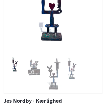
Jes Nordby · Kærlighed