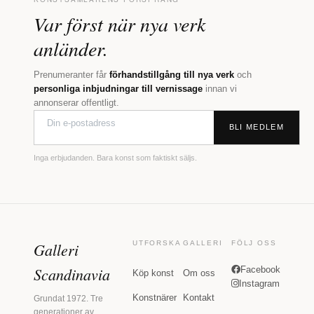
Var först när nya verk
anländer.
Prenumeranter får
förhandstillgång till nya verk
och
personliga inbjudningar till vernissage
innan vi
annonserar offentligt.
BLI MEDLEM
Inga erbjudanden. Bara konst som faktiskt säljs.
Galleri
UTFORSKA
GALLERI
FÖLJ OSS
Scandinavia
Facebook
Köp konst
Om oss
Instagram
Konstnärer
Kontakt
Grundat 1972. Tre
generationer av