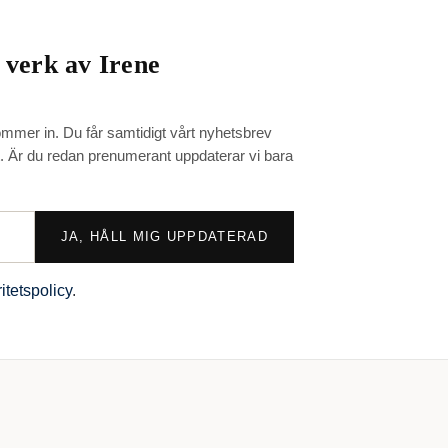
a verk av
Irene
mmer in. Du får samtidigt vårt nyhetsbrev
t. Är du redan prenumerant uppdaterar vi bara
JA, HÅLL MIG UPPDATERAD
ritetspolicy
.