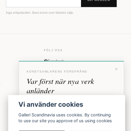
Inga erbjudanden. Bara konst som faktiskt säljs.
FÖLJ OSS
Facebook
×
Instagram
KONSTSAMLARENS FÖRSPRÅNG
Var först när nya verk
t
anländer
Förhandstillgång till nya verk och personliga
Vi använder cookies
inbjudningar till vernissage, innan vi annonserar
offentligt.
Galleri Scandinavia uses cookies. By continuing
to use our site you approve of us using cookies
BLI MEDLEM