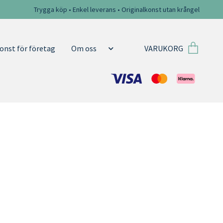
Trygga köp • Enkel leverans • Originalkonst utan krångel
VARUKORG
onst för företag
Om oss