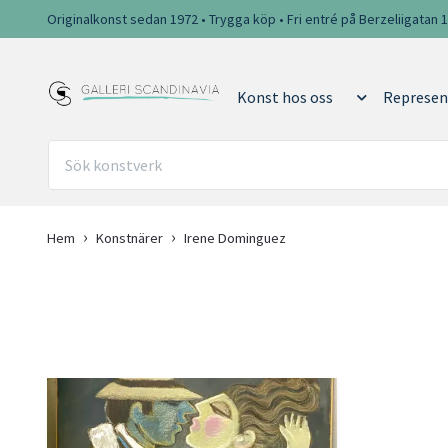
Originalkonst sedan 1972 • Trygga köp • Fri entré på Berzeliigatan 
Konst hos oss
Represen
Hem
Konstnärer
Irene Dominguez