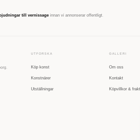
bjudningar till vernissage
innan vi annonserar offentligt.
UTFORSKA
GALLERI
Köp konst
Om oss
borg.
Konstnärer
Kontakt
Utställningar
Köpvillkor & frak