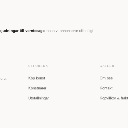
bjudningar till vernissage
innan vi annonserar offentligt.
UTFORSKA
GALLERI
Köp konst
Om oss
borg.
Konstnärer
Kontakt
Utställningar
Köpvillkor & frak