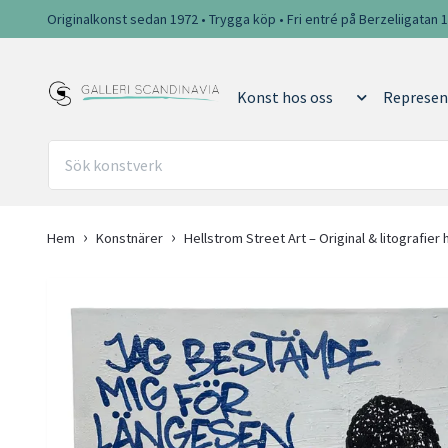
Originalkonst sedan 1972 • Trygga köp • Fri entré på Berzeliigatan 
Konst hos oss
Represen
Hem
Konstnärer
Hellstrom Street Art – Original & litografier 