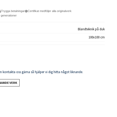
Trygga betalningar
Certifikat medföljer alla originalverk
e generationer
Blandteknik på duk
100x100 cm
en kontakta oss gärna så hjälper vi dig hitta något liknande.
KNANDE VERK