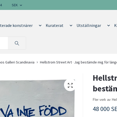
14
SEK
terade konstnärer
Kuraterat
Utställningar
K
hos Galleri Scandinavia
Hellstrom Street Art · Jag bestämde mig för läng
Hellst
bestäm
Fler verk av Hel
48 000 S