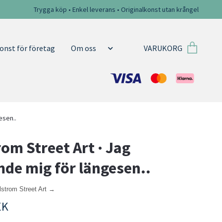
Trygga köp • Enkel leverans • Originalkonst utan krångel
VARUKORG
onst för företag
Om oss
esen..
rom Street Art · Jag
de mig för längesen..
lstrom Street Art →
EK