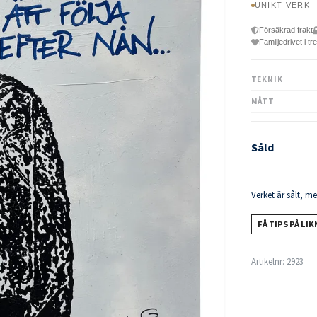
UNIKT VERK
Försäkrad frakt
Familjedrivet i tr
TEKNIK
MÅTT
Såld
Verket är sålt, m
FÅ TIPS PÅ LI
Artikelnr:
2923