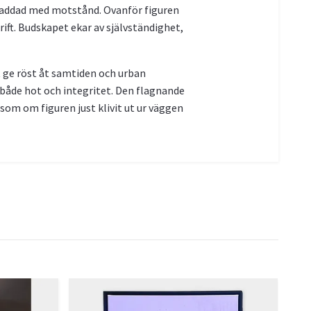
 laddad med motstånd. Ovanför figuren
krift. Budskapet ekar av självständighet,
t ge röst åt samtiden och urban
 både hot och integritet. Den flagnande
 som om figuren just klivit ut ur väggen
Hel