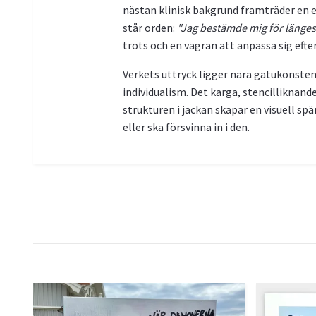
nästan klinisk bakgrund framträder en 
står orden:
"Jag bestämde mig för längesen.
trots och en vägran att anpassa sig efte
Verkets uttryck ligger nära gatukonstens
individualism. Det karga, stencilliknan
strukturen i jackan skapar en visuell spä
eller ska försvinna in i den.