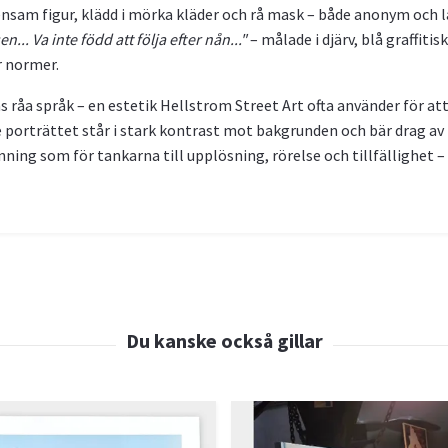
ensam figur, klädd i mörka kläder och rå mask – både anonym och
.. Va inte född att följa efter nån..."
– målade i djärv, blå graffitis
r normer.
 råa språk – en estetik Hellstrom Street Art ofta använder för at
de porträttet står i stark kontrast mot bakgrunden och bär drag av
nning som för tankarna till upplösning, rörelse och tillfällighet –