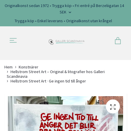
Originalkonst sedan 1972 • Trygga köp • Fri entré på Berzeliigatan 14
SEK
Trygga köp • Enkel leverans • Originalkonst utan krångel
Hem
Konstnärer
Hellstrom Street Art – Original & litografier hos Galleri
Scandinavia
Hellstrom Street Art · Ge ingen tid till ånger