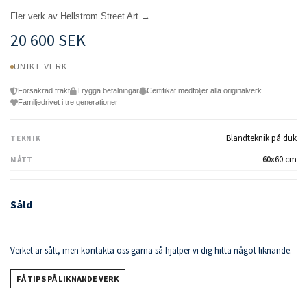
Fler verk av Hellstrom Street Art →
20 600 SEK
UNIKT VERK
Försäkrad frakt
Trygga betalningar
Certifikat medföljer alla originalverk
Familjedrivet i tre generationer
Blandteknik på duk
TEKNIK
60x60 cm
MÅTT
Såld
Verket är sålt, men kontakta oss gärna så hjälper vi dig hitta något liknande.
FÅ TIPS PÅ LIKNANDE VERK