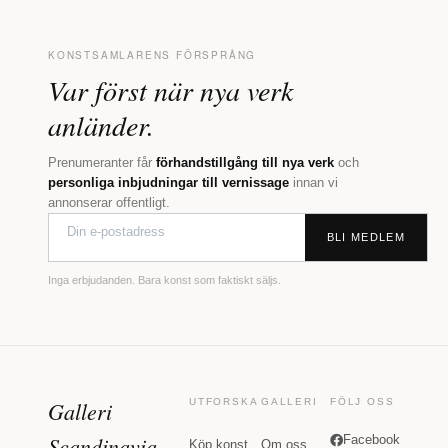
KONSTSAMLARENS FÖRSPRÅNG
Var först när nya verk
anländer.
Prenumeranter får
förhandstillgång till nya verk
och
personliga inbjudningar till vernissage
innan vi
annonserar offentligt.
BLI MEDLEM
Inga erbjudanden. Bara konst som faktiskt säljs.
Galleri
UTFORSKA
GALLERI
FÖLJ OSS
Scandinavia
Facebook
Köp konst
Om oss