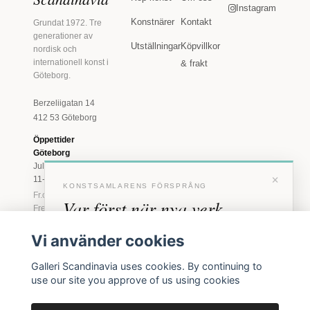
Instagram
Konstnärer
Kontakt
Grundat 1972. Tre
generationer av
Utställningar
Köpvillkor
nordisk och
internationell konst i
& frakt
Göteborg.
Berzeliigatan 14
412 53 Göteborg
Öppettider
Göteborg
Juli: Tis 11-18 · Lör
×
11-16
KONSTSAMLARENS FÖRSPRÅNG
Fr.o.m. augusti: Tis-
Var först när nya verk
Fre 11-18 · Lör 11-
16
anländer
Vi använder cookies
Marstrand
Förhandstillgång till nya verk och personliga
23 juni - 16 augusti
Galleri Scandinavia uses cookies. By continuing to
inbjudningar till vernissage, innan vi annonserar
2026
use our site you approve of us using cookies
offentligt.
Tis-Fre 11-18 ·
Lör-Sön 12-16