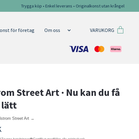
Trygga köp • Enkel leverans • Originalkonst utan krångel
VARUKORG
onst för företag
Om oss
rom Street Art · Nu kan du få
 lätt
lstrom Street Art →
K