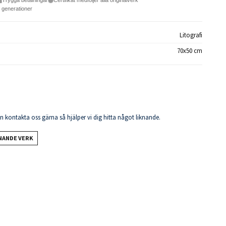
Trygga betalningar
Certifikat medföljer alla originalverk
e generationer
Litografi
70x50 cm
en kontakta oss gärna så hjälper vi dig hitta något liknande.
KNANDE VERK