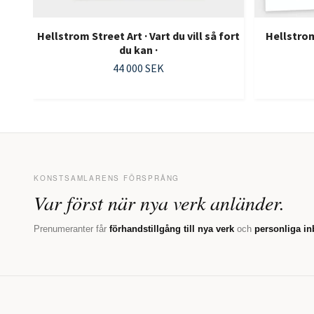
Hellstrom Street Art · Vart du vill så fort
Hellstrom
du kan ·
44 000 SEK
KONSTSAMLARENS FÖRSPRÅNG
Var först när nya verk anländer.
Prenumeranter får
förhandstillgång till nya verk
och
personliga in