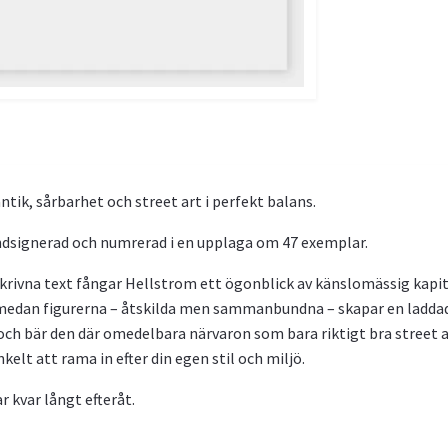
tik, sårbarhet och street art i perfekt balans.
andsignerad och numrerad i en upplaga om 47 exemplar.
krivna text fångar Hellstrom ett ögonblick av känslomässig kapitu
 medan figurerna – åtskilda men sammanbundna – skapar en ladda
och bär den där omedelbara närvaron som bara riktigt bra street art 
kelt att rama in efter din egen stil och miljö.
r kvar långt efteråt.