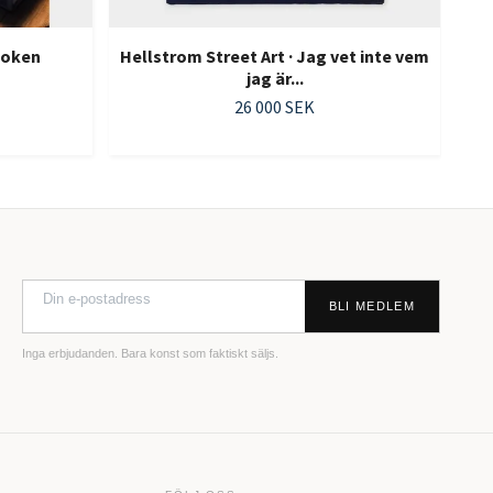
 Boken
Hellstrom Street Art · Jag vet inte vem
jag är...
26 000 SEK
BLI MEDLEM
Inga erbjudanden. Bara konst som faktiskt säljs.