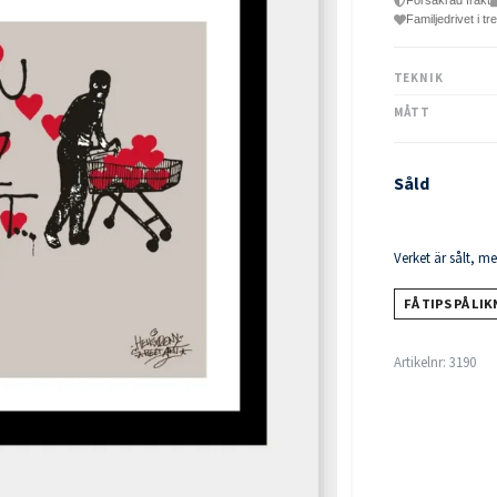
Försäkrad frakt
Familjedrivet i tr
TEKNIK
MÅTT
Såld
Verket är sålt, m
FÅ TIPS PÅ LI
Artikelnr:
3190