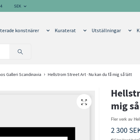
14
SEK
terade konstnärer
Kuraterat
Utställningar
K
hos Galleri Scandinavia
Hellstrom Street Art · Nu kan du få mig så lätt
Hellst
mig så
Fler verk av Hel
2 300 SE