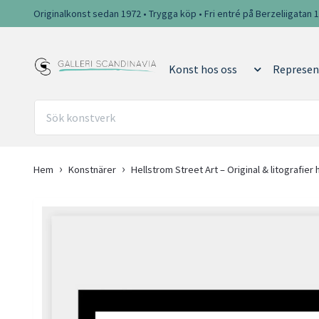
Originalkonst sedan 1972 • Trygga köp • Fri entré på Berzeliigatan 
Konst hos oss
Represen
Hem
Konstnärer
Hellstrom Street Art – Original & litografier 