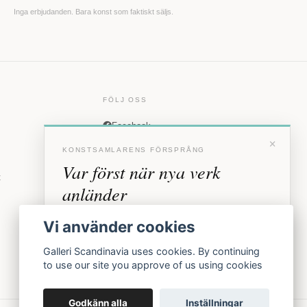
Inga erbjudanden. Bara konst som faktiskt säljs.
FÖLJ OSS
Facebook
×
Instagram
KONSTSAMLARENS FÖRSPRÅNG
Var först när nya verk
t
anländer
Förhandstillgång till nya verk och personliga
Vi använder cookies
inbjudningar till vernissage, innan vi annonserar
offentligt.
Galleri Scandinavia uses cookies. By continuing
to use our site you approve of us using cookies
BLI MEDLEM
Godkänn alla
Inställningar