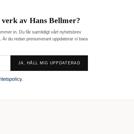
a verk av
Hans Bellmer
?
mmer in. Du får samtidigt vårt nyhetsbrev
t. Är du redan prenumerant uppdaterar vi bara
JA, HÅLL MIG UPPDATERAD
ritetspolicy
.