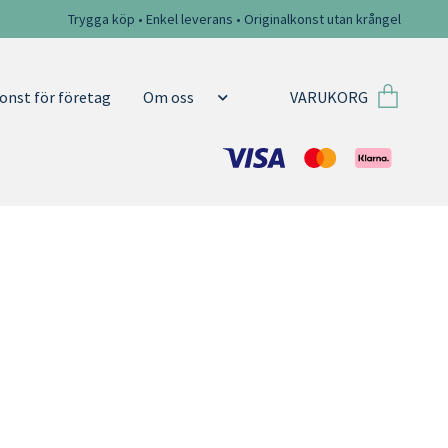
Trygga köp • Enkel leverans • Originalkonst utan krångel
VARUKORG
onst för företag
Om oss