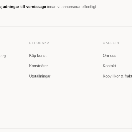
bjudningar till vernissage
innan vi annonserar offentligt.
UTFORSKA
GALLERI
Köp konst
Om oss
borg.
Konstnärer
Kontakt
Utställningar
Köpvillkor & frak