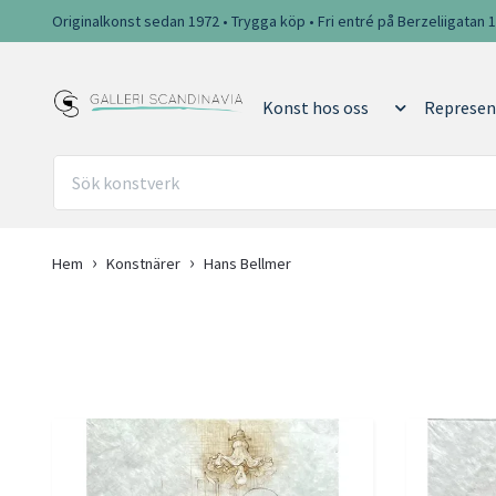
Originalkonst sedan 1972 • Trygga köp • Fri entré på Berzeliigatan 
Konst hos oss
Represen
Hem
Konstnärer
Hans Bellmer