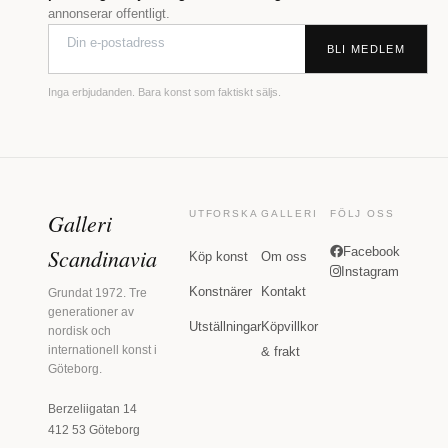
annonserar offentligt.
BLI MEDLEM
Inga erbjudanden. Bara konst som faktiskt säljs.
Galleri
UTFORSKA
GALLERI
FÖLJ OSS
Scandinavia
Facebook
Köp konst
Om oss
Instagram
Konstnärer
Kontakt
Grundat 1972. Tre
generationer av
Utställningar
Köpvillkor
nordisk och
internationell konst i
& frakt
Göteborg.
Berzeliigatan 14
412 53 Göteborg