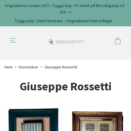
Originalkonst sedan 1972 • Trygga köp • Fri entré på Berzeliigatan 14
SEK
Trygga köp • Enkel leverans • Originalkonst utan krångel
Hem
Konstnärer
Giuseppe Rossetti
Giuseppe Rossetti