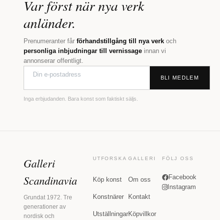
Var först när nya verk
anländer.
Prenumeranter får
förhandstillgång till nya verk
och
personliga inbjudningar till vernissage
innan vi
annonserar offentligt.
BLI MEDLEM
Inga erbjudanden. Bara konst som faktiskt säljs.
Galleri
UTFORSKA
GALLERI
FÖLJ OSS
Scandinavia
Facebook
Köp konst
Om oss
Instagram
Konstnärer
Kontakt
Grundat 1972. Tre
generationer av
Utställningar
Köpvillkor
nordisk och