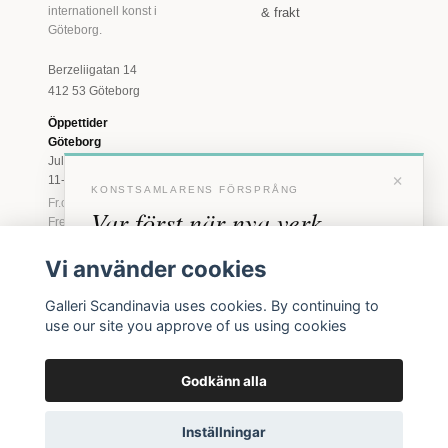
internationell konst i
& frakt
Göteborg.
Berzeliigatan 14
412 53 Göteborg
Öppettider
Göteborg
Juli: Tis 11-18 · Lör
×
11-16
KONSTSAMLARENS FÖRSPRÅNG
Fr.o.m. augusti: Tis-
Var först när nya verk
Fre 11-18 · Lör 11-
16
anländer
Vi använder cookies
Marstrand
Förhandstillgång till nya verk och personliga
23 juni - 16 augusti
Galleri Scandinavia uses cookies. By continuing to
inbjudningar till vernissage, innan vi annonserar
2026
use our site you approve of us using cookies
offentligt.
Tis-Fre 11-18 ·
Lör-Sön 12-16
Godkänn alla
BLI MEDLEM
© 2026 Galleri Scandinavia AB · Org.nr 556961-2129
Inga erbjudanden. Bara konst som faktiskt säljs.
Inställningar
Köpvillkor
Integritetspolicy