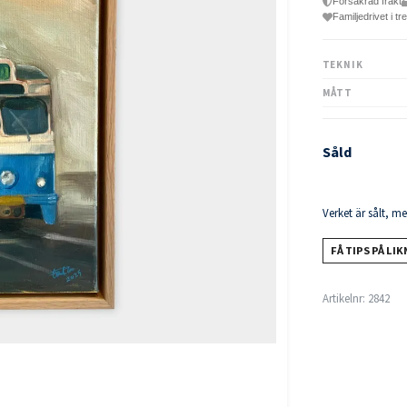
Försäkrad frakt
Familjedrivet i tr
TEKNIK
MÅTT
Såld
Verket är sålt, m
FÅ TIPS PÅ LI
Artikelnr:
2842