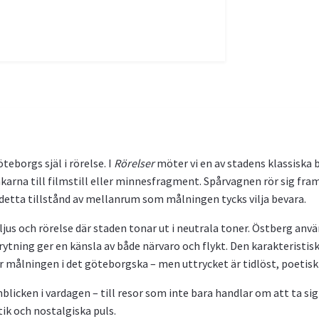
eborgs själ i rörelse. I
Rörelser
möter vi en av stadens klassiska b
karna till filmstill eller minnesfragment. Spårvagnen rör sig framå
t detta tillstånd av mellanrum som målningen tycks vilja bevara.
ljus och rörelse där staden tonar ut i neutrala toner. Östberg anv
 brytning ger en känsla av både närvaro och flykt. Den karakterist
 målningen i det göteborgska – men uttrycket är tidlöst, poetiskt
nblicken i vardagen – till resor som inte bara handlar om att ta sig
ik och nostalgiska puls.