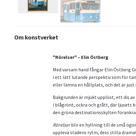
Om konstverket
"Rörelser" – Elin Östberg
Med varsam hand fångar Elin Östberg Göt
i ett lätt lutande perspektiv som för tan
eller lämna en hållplats, och det är jus
Bakgrunden är mjukt upplöst, ett dis av 
i blågrönt, ockra och grått, där ljusets
den gröna destinationsskylten förankrar
Rörelser
blir en hyllning till de små ögo
uppleva stadens rytm, dess stilla dramat