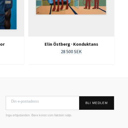
gor
Elin Östberg · Konduktans
28 500 SEK
BLI MEDLEM
Inga erbjudanden. Bara konst som faktiskt säljs.