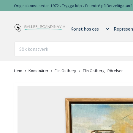
Originalkonst sedan 1972 • Trygga köp • Fri entré på Berzeliigatan 
Konst hos oss
Represen
Hem
Konstnärer
Elin Östberg
Elin Östberg · Rörelser