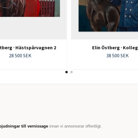
stberg · Hästspårvagnen 2
Elin Östberg · Kolle
28 500 SEK
38 500 SEK
bjudningar till vernissage
innan vi annonserar offentligt.