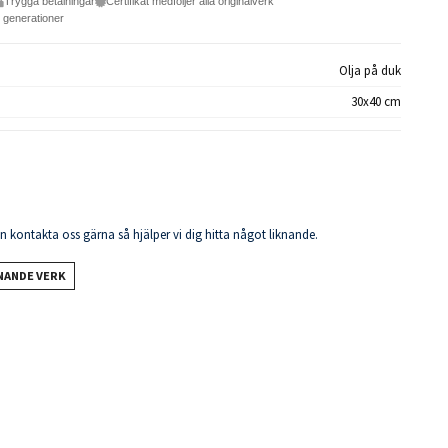
Trygga betalningar
Certifikat medföljer alla originalverk
e generationer
Olja på duk
30x40 cm
en kontakta oss gärna så hjälper vi dig hitta något liknande.
KNANDE VERK