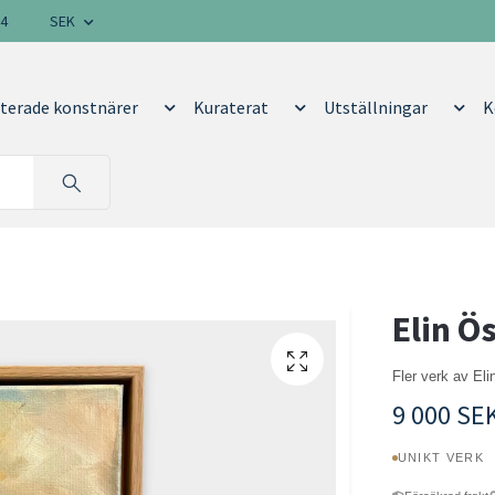
14
SEK
terade konstnärer
Kuraterat
Utställningar
K
Elin Ö
Fler verk av El
9 000 SE
UNIKT VERK