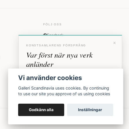
FÖLJ OSS
Facebook
×
Instagram
KONSTSAMLARENS FÖRSPRÅNG
Var först när nya verk
t
anländer
Förhandstillgång till nya verk och personliga
Vi använder cookies
inbjudningar till vernissage, innan vi annonserar
offentligt.
Galleri Scandinavia uses cookies. By continuing
to use our site you approve of us using cookies
BLI MEDLEM
Godkänn alla
Inställningar
Inga erbjudanden. Bara konst som faktiskt säljs.
Köpvillkor
Integritetspolicy