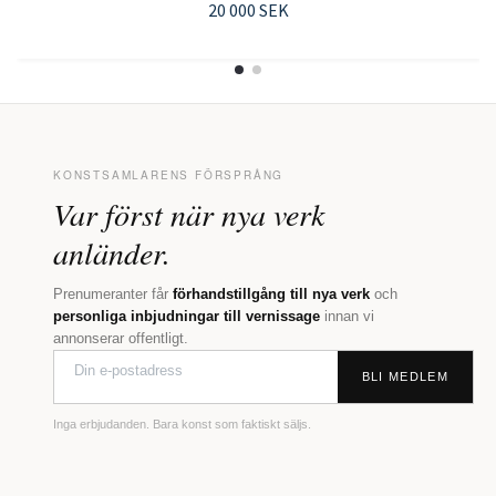
20 000 SEK
KONSTSAMLARENS FÖRSPRÅNG
Var först när nya verk
anländer.
Prenumeranter får
förhandstillgång till nya verk
och
personliga inbjudningar till vernissage
innan vi
annonserar offentligt.
BLI MEDLEM
Inga erbjudanden. Bara konst som faktiskt säljs.