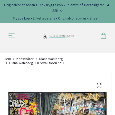
Originalkonst sedan 1972 • Trygga köp • Fri entré på Berzeliigatan 14
SEK
Trygga köp • Enkel leverans • Originalkonst utan krångel
Hem
Konstnärer
Diana Wahlborg
Diana Wahlborg · En reva i tiden no 3