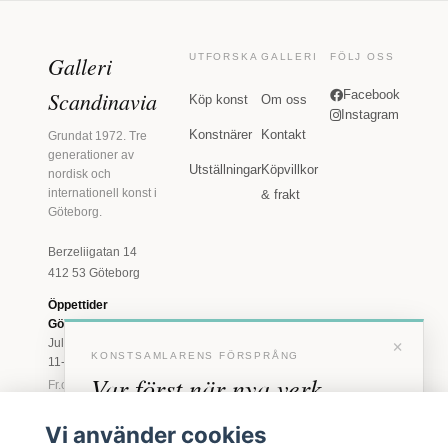
Galleri
UTFORSKA
GALLERI
FÖLJ OSS
Scandinavia
Facebook
Köp konst
Om oss
Instagram
Konstnärer
Kontakt
Grundat 1972. Tre
generationer av
Utställningar
Köpvillkor
nordisk och
internationell konst i
& frakt
Göteborg.
Berzeliigatan 14
412 53 Göteborg
Öppettider
Göteborg
×
Juli: Tis 11-18 · Lör
KONSTSAMLARENS FÖRSPRÅNG
11-16
Var först när nya verk
Fr.o.m. augusti: Tis-
Fre 11-18 · Lör 11-
anländer
16
Vi använder cookies