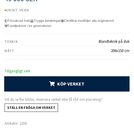
UNIKT VERK
Försäkrad frakt
Trygga betalningar
Certifikat medföljer alla originalverk
Familjedrivet i tre generationer
Blandteknik på duk
TEKNIK
206x150 cm
MÅTT
Tillgängligt verk
KÖP VERKET
Vill du se fler bilder, reservera verket eller få råd om placering?
STÄLL EN FRÅGA OM VERKET
Artikelnr:
2238