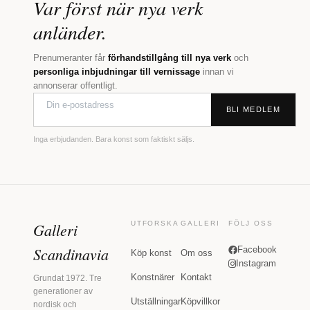
Var först när nya verk
anländer.
Prenumeranter får
förhandstillgång till nya verk
och
personliga inbjudningar till vernissage
innan vi
annonserar offentligt.
BLI MEDLEM
Inga erbjudanden. Bara konst som faktiskt säljs.
Galleri
UTFORSKA
GALLERI
FÖLJ OSS
Scandinavia
Facebook
Köp konst
Om oss
Instagram
Konstnärer
Kontakt
Grundat 1972. Tre
generationer av
Utställningar
Köpvillkor
nordisk och