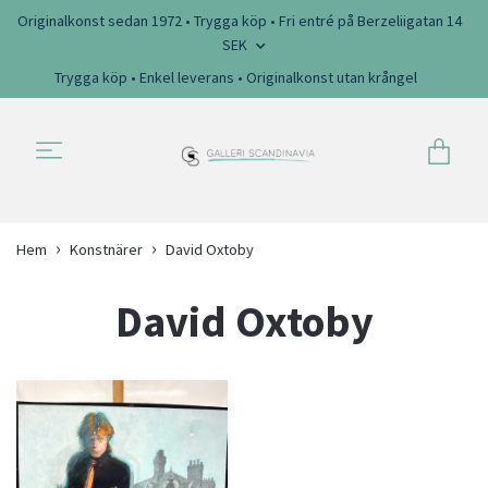
Originalkonst sedan 1972 • Trygga köp • Fri entré på Berzeliigatan 14
SEK
Trygga köp • Enkel leverans • Originalkonst utan krångel
Hem
Konstnärer
David Oxtoby
David Oxtoby