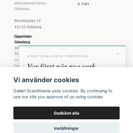
internationell konst i
& frakt
Göteborg.
Berzeliigatan 14
412 53 Göteborg
Öppettider
Göteborg
Juli: Tis 11-18 · Lör
×
11-16
KONSTSAMLARENS FÖRSPRÅNG
Fr.o.m. augusti: Tis-
Var först när nya verk
Fre 11-18 · Lör 11-
16
anländer
Vi använder cookies
Marstrand
Förhandstillgång till nya verk och personliga
23 juni - 16 augusti
Galleri Scandinavia uses cookies. By continuing to
inbjudningar till vernissage, innan vi annonserar
2026
use our site you approve of us using cookies
offentligt.
Tis-Fre 11-18 ·
Lör-Sön 12-16
Godkänn alla
BLI MEDLEM
© 2026 Galleri Scandinavia AB · Org.nr 556961-2129
Inga erbjudanden. Bara konst som faktiskt säljs.
Inställningar
Köpvillkor
Integritetspolicy