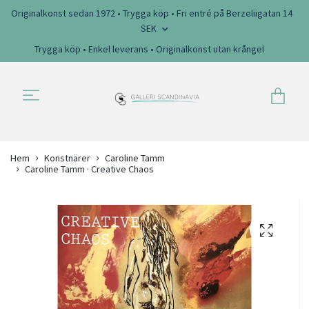
Originalkonst sedan 1972 • Trygga köp • Fri entré på Berzeliigatan 14
SEK
Trygga köp • Enkel leverans • Originalkonst utan krångel
Hem
Konstnärer
Caroline Tamm
Caroline Tamm · Creative Chaos