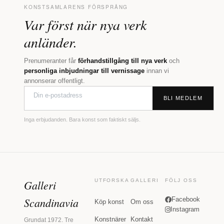
KONSTSAMLARENS FÖRSPRÅNG
Var först när nya verk
anländer.
Prenumeranter får
förhandstillgång till nya verk
och
personliga inbjudningar till vernissage
innan vi
annonserar offentligt.
BLI MEDLEM
Inga erbjudanden. Bara konst som faktiskt säljs.
Galleri
UTFORSKA
GALLERI
FÖLJ OSS
Scandinavia
Facebook
Köp konst
Om oss
Instagram
Konstnärer
Kontakt
Grundat 1972. Tre