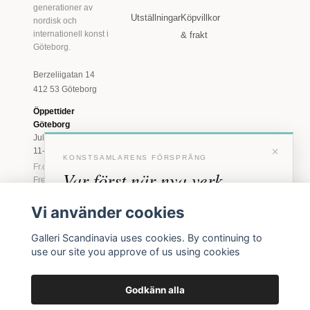
generationer av
Utställningar
Köpvillkor
nordisk och
internationell konst i
& frakt
Göteborg.
Berzeliigatan 14
412 53 Göteborg
Öppettider
Göteborg
Juli: Tis 11-18 · Lör
×
11-16
KONSTSAMLARENS FÖRSPRÅNG
Fr.o.m. augusti: Tis-
Var först när nya verk
Fre 11-18 · Lör 11-
16
anländer
Vi använder cookies
Marstrand
Förhandstillgång till nya verk och personliga
23 juni - 16 augusti
Galleri Scandinavia uses cookies. By continuing to
inbjudningar till vernissage, innan vi annonserar
2026
use our site you approve of us using cookies
offentligt.
Tis-Fre 11-18 ·
Lör-Sön 12-16
Godkänn alla
BLI MEDLEM