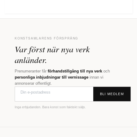
KONSTSAMLARENS FÖRSPRÅNG
Var först när nya verk
anländer.
Prenumeranter får
förhandstillgång till nya verk
och
personliga inbjudningar till vernissage
innan vi
annonserar offentligt.
BLI MEDLEM
Inga erbjudanden. Bara konst som faktiskt säljs.