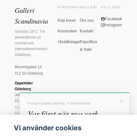
Galleri
UTFORSKA
GALLERI
FÖLJ OSS
Scandinavia
Facebook
Köp konst
Om oss
Instagram
Konstnärer
Kontakt
Grundat 1972. Tre
generationer av
Utställningar
Köpvillkor
nordisk och
internationell konst i
& frakt
Göteborg.
Berzeliigatan 14
412 53 Göteborg
Öppettider
Göteborg
Juli: Tis 11-18 · Lör
×
11-16
KONSTSAMLARENS FÖRSPRÅNG
Fr.o.m. augusti: Tis-
Var först när nya verk
Fre 11-18 · Lör 11-
16
anländer
Vi använder cookies
Marstrand
Förhandstillgång till nya verk och personliga
23 juni - 16 augusti