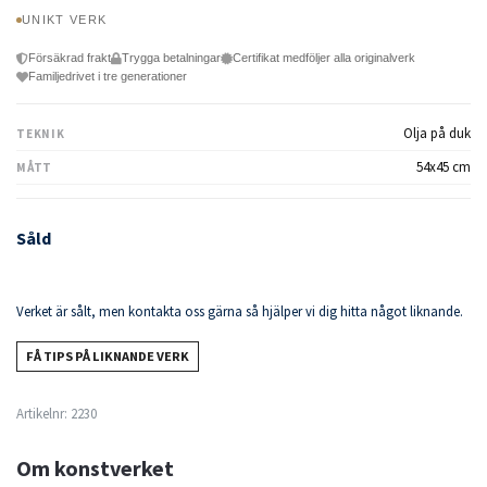
UNIKT VERK
Försäkrad frakt
Trygga betalningar
Certifikat medföljer alla originalverk
Familjedrivet i tre generationer
Olja på duk
TEKNIK
54x45 cm
MÅTT
Såld
Verket är sålt, men kontakta oss gärna så hjälper vi dig hitta något liknande.
FÅ TIPS PÅ LIKNANDE VERK
Artikelnr:
2230
Om konstverket