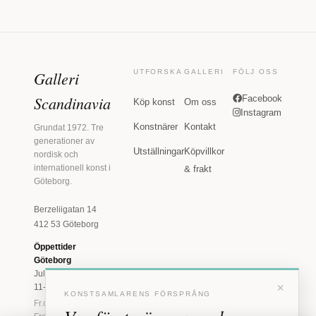
Galleri
UTFORSKA
GALLERI
FÖLJ OSS
Scandinavia
Facebook
Köp konst
Om oss
Instagram
Konstnärer
Kontakt
Grundat 1972. Tre
generationer av
Utställningar
Köpvillkor
nordisk och
internationell konst i
& frakt
Göteborg.
Berzeliigatan 14
412 53 Göteborg
Öppettider
Göteborg
Juli: Tis 11-18 · Lör
×
11-16
KONSTSAMLARENS FÖRSPRÅNG
Fr.o.m. augusti: Tis-