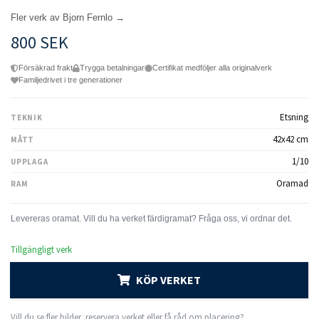
Fler verk av Bjorn Fernlo →
800 SEK
Försäkrad frakt
Trygga betalningar
Certifikat medföljer alla originalverk
Familjedrivet i tre generationer
Etsning
TEKNIK
42x42 cm
MÅTT
1/10
UPPLAGA
Oramad
RAM
Tillgängligt verk
KÖP VERKET
Vill du se fler bilder, reservera verket eller få råd om placering?