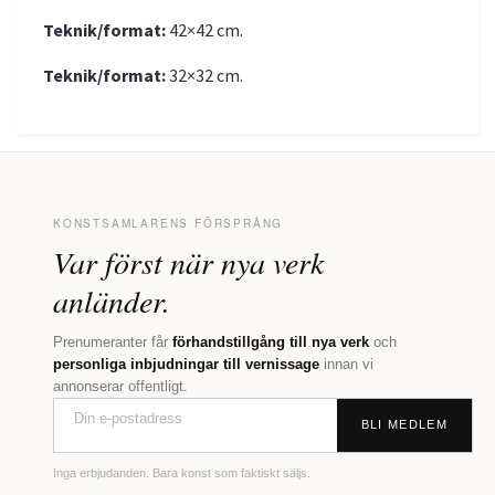
Teknik/format:
42×42 cm.
Teknik/format:
32×32 cm.
KONSTSAMLARENS FÖRSPRÅNG
Var först när nya verk
anländer.
Prenumeranter får
förhandstillgång till nya verk
och
personliga inbjudningar till vernissage
innan vi
annonserar offentligt.
BLI MEDLEM
Inga erbjudanden. Bara konst som faktiskt säljs.