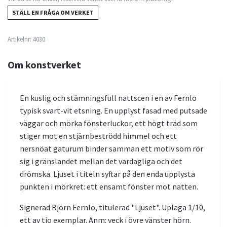
STÄLL EN FRÅGA OM VERKET
Artikelnr:
4030
Om konstverket
En kuslig och stämningsfull nattscen i en av Fernlo
typisk svart-vit etsning. En upplyst fasad med putsade
väggar och mörka fönsterluckor, ett högt träd som
stiger mot en stjärnbeströdd himmel och ett
nersnöat gaturum binder samman ett motiv som rör
sig i gränslandet mellan det vardagliga och det
drömska. Ljuset i titeln syftar på den enda upplysta
punkten i mörkret: ett ensamt fönster mot natten.
Signerad Björn Fernlo, titulerad "Ljuset". Uplaga 1/10,
ett av tio exemplar. Anm: veck i övre vänster hörn.