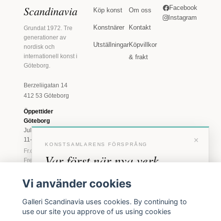
Scandinavia
Facebook
Köp konst
Om oss
Instagram
Konstnärer
Kontakt
Grundat 1972. Tre
generationer av
Utställningar
Köpvillkor
nordisk och
internationell konst i
& frakt
Göteborg.
Berzeliigatan 14
412 53 Göteborg
Öppettider
Göteborg
Juli: Tis 11-18 · Lör
×
11-16
KONSTSAMLARENS FÖRSPRÅNG
Fr.o.m. augusti: Tis-
Var först när nya verk
Fre 11-18 · Lör 11-
16
anländer
Vi använder cookies
Marstrand
Förhandstillgång till nya verk och personliga
23 juni - 16 augusti
Galleri Scandinavia uses cookies. By continuing to
inbjudningar till vernissage, innan vi annonserar
2026
use our site you approve of us using cookies
offentligt.
Tis-Fre 11-18 ·