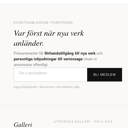
KONSTSAMLARENS FÖRSPRÅNG
Var först när nya verk
anländer.
Prenumeranter får
förhandstillgång till nya verk
och
personliga inbjudningar till vernissage
innan vi
annonserar offentligt.
BLI MEDLEM
Inga erbjudanden. Bara konst som faktiskt säljs.
Galleri
UTFORSKA
GALLERI
FÖLJ OSS