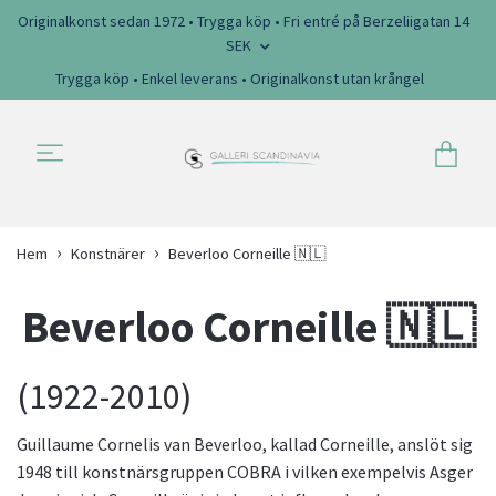
Originalkonst sedan 1972 • Trygga köp • Fri entré på Berzeliigatan 14
SEK
Trygga köp • Enkel leverans • Originalkonst utan krångel
Hem
Konstnärer
Beverloo Corneille 🇳🇱
Beverloo Corneille 🇳🇱
(1922-2010)
Guillaume Cornelis van Beverloo, kallad Corneille, anslöt sig
1948 till konstnärsgruppen COBRA i vilken exempelvis Asger