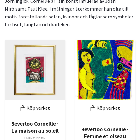
Jorn ingick. Corneille är i sin konst influerad av Joan
Miró
samt Paul Klee. I målningar återkommer han ofta till
motiv föreställande solen, kvinnor och fåglar som symboler
för livet, längtan och kärleken.
Köp verket
Köp verket
Beverloo Corneille ·
Beverloo Corneille ·
La maison au soleil
Femme et oiseau
UNIKT VERK