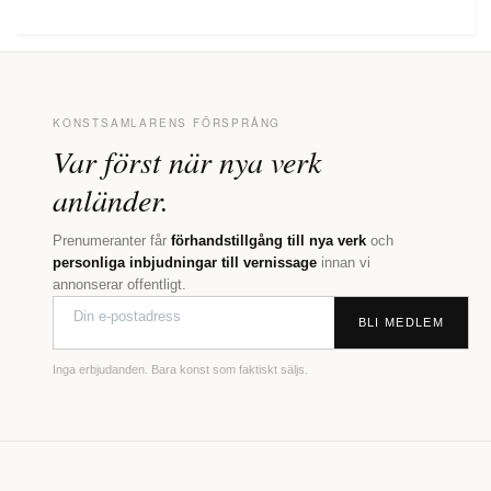
KONSTSAMLARENS FÖRSPRÅNG
Var först när nya verk
anländer.
Prenumeranter får
förhandstillgång till nya verk
och
personliga inbjudningar till vernissage
innan vi
annonserar offentligt.
BLI MEDLEM
Inga erbjudanden. Bara konst som faktiskt säljs.