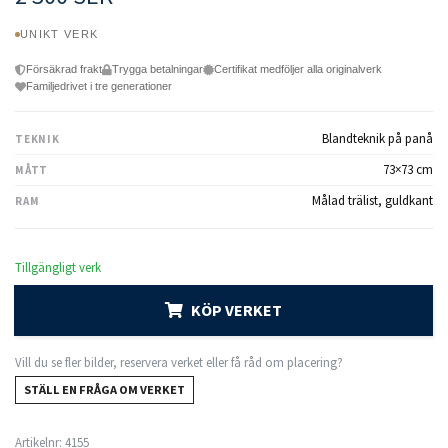
UNIKT VERK
Försäkrad frakt
Trygga betalningar
Certifikat medföljer alla originalverk
Familjedrivet i tre generationer
Blandteknik på panå
TEKNIK
73×73 cm
MÅTT
Målad trälist, guldkant
RAM
Tillgängligt verk
KÖP VERKET
Vill du se fler bilder, reservera verket eller få råd om placering?
STÄLL EN FRÅGA OM VERKET
Artikelnr:
4155