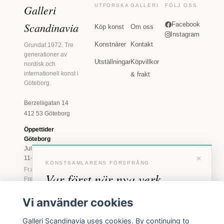
Galleri
UTFORSKA
GALLERI
FÖLJ OSS
Scandinavia
Facebook
Köp konst
Om oss
Instagram
Konstnärer
Kontakt
Grundat 1972. Tre
generationer av
Utställningar
Köpvillkor
nordisk och
internationell konst i
& frakt
Göteborg.
Berzeliigatan 14
412 53 Göteborg
Öppettider
Göteborg
Juli: Tis 11-18 · Lör
×
11-16
KONSTSAMLARENS FÖRSPRÅNG
Fr.o.m. augusti: Tis-
Var först när nya verk
Fre 11-18 · Lör 11-
16
anländer
Vi använder cookies
Marstrand
Förhandstillgång till nya verk och personliga
23 juni - 16 augusti
Galleri Scandinavia uses cookies. By continuing to
inbjudningar till vernissage, innan vi annonserar
2026