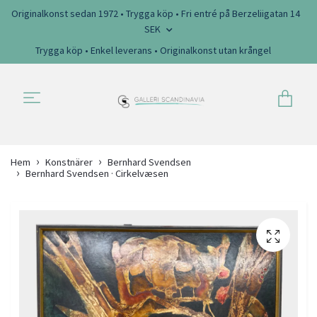
Originalkonst sedan 1972 • Trygga köp • Fri entré på Berzeliigatan 14
SEK
Trygga köp • Enkel leverans • Originalkonst utan krångel
Hem
Konstnärer
Bernhard Svendsen
Bernhard Svendsen · Cirkelvæsen