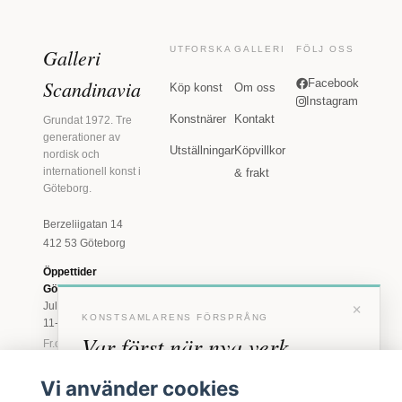
Galleri
UTFORSKA
GALLERI
FÖLJ OSS
Scandinavia
Facebook
Köp konst
Om oss
Instagram
Konstnärer
Kontakt
Grundat 1972. Tre
generationer av
Utställningar
Köpvillkor
nordisk och
internationell konst i
& frakt
Göteborg.
Berzeliigatan 14
412 53 Göteborg
Öppettider
Göteborg
×
Juli: Tis 11-18 · Lör
KONSTSAMLARENS FÖRSPRÅNG
11-16
Var först när nya verk
Fr.o.m. augusti: Tis-
Fre 11-18 · Lör 11-
anländer
16
Vi använder cookies