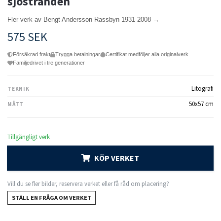
sjöstranden
Fler verk av Bengt Andersson Rassbyn 1931 2008 →
575 SEK
Försäkrad frakt
Trygga betalningar
Certifikat medföljer alla originalverk
Familjedrivet i tre generationer
Litografi
TEKNIK
50x57 cm
MÅTT
Tillgängligt verk
KÖP VERKET
Vill du se fler bilder, reservera verket eller få råd om placering?
STÄLL EN FRÅGA OM VERKET