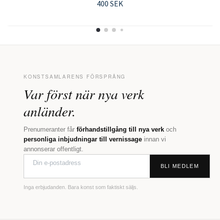
400 SEK
KONSTSAMLARENS FÖRSPRÅNG
Var först när nya verk
anländer.
Prenumeranter får
förhandstillgång till nya verk
och
personliga inbjudningar till vernissage
innan vi
annonserar offentligt.
BLI MEDLEM
Inga erbjudanden. Bara konst som faktiskt säljs.