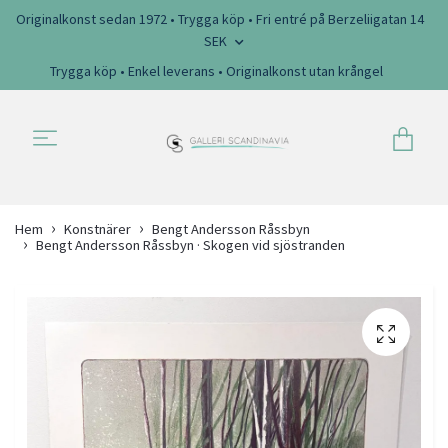
Originalkonst sedan 1972 • Trygga köp • Fri entré på Berzeliigatan 14
SEK
Trygga köp • Enkel leverans • Originalkonst utan krångel
Hem
Konstnärer
Bengt Andersson Råssbyn
Bengt Andersson Råssbyn · Skogen vid sjöstranden