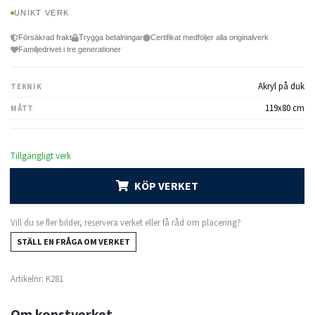
UNIKT VERK
Försäkrad frakt
Trygga betalningar
Certifikat medföljer alla originalverk
Familjedrivet i tre generationer
Akryl på duk
TEKNIK
119x80 cm
MÅTT
Tillgängligt verk
KÖP VERKET
Vill du se fler bilder, reservera verket eller få råd om placering?
STÄLL EN FRÅGA OM VERKET
Artikelnr:
K281
Om konstverket