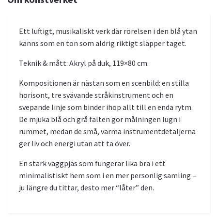
Ett luftigt, musikaliskt verk där rörelsen i den blå ytan
känns som en ton som aldrig riktigt släpper taget.
Teknik & mått: Akryl på duk, 119×80 cm.
Kompositionen är nästan som en scenbild: en stilla
horisont, tre svävande stråkinstrument och en
svepande linje som binder ihop allt till en enda rytm.
De mjuka blå och grå fälten gör målningen lugn i
rummet, medan de små, varma instrumentdetaljerna
ger liv och energi utan att ta över.
En stark väggpjäs som fungerar lika bra i ett
minimalistiskt hem som i en mer personlig samling –
ju längre du tittar, desto mer “låter” den.