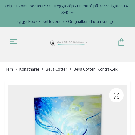
Originalkonst sedan 1972 • Trygga köp • Fri entré på Berzeliigatan 14
SEK
Trygga köp • Enkel leverans • Originalkonst utan krångel
Hem
Konstnärer
Bella Cotter
Bella Cotter · Kontra-Lek