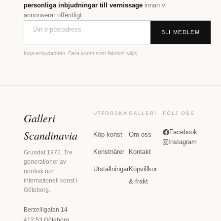
personliga inbjudningar till vernissage
innan vi
annonserar offentligt.
BLI MEDLEM
Inga erbjudanden. Bara konst som faktiskt säljs.
Galleri
UTFORSKA
GALLERI
FÖLJ OSS
Scandinavia
Facebook
Köp konst
Om oss
Instagram
Konstnärer
Kontakt
Grundat 1972. Tre
generationer av
Utställningar
Köpvillkor
nordisk och
internationell konst i
& frakt
Göteborg.
Berzeliigatan 14
412 53 Göteborg